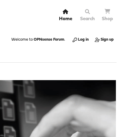
Home
Search
Shop
Welcome to
OPNsense Forum
.
Log in
Sign up