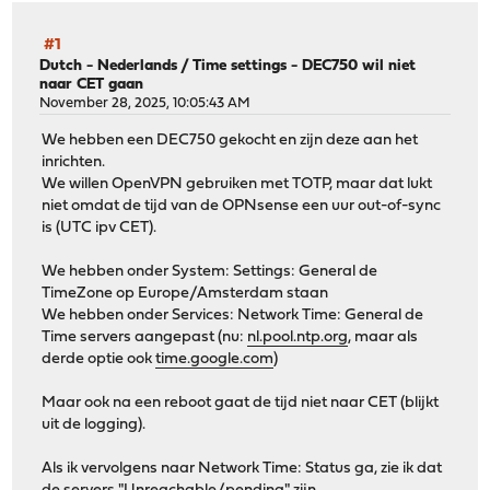
#1
Dutch - Nederlands
/
Time settings - DEC750 wil niet
naar CET gaan
November 28, 2025, 10:05:43 AM
We hebben een DEC750 gekocht en zijn deze aan het
inrichten.
We willen OpenVPN gebruiken met TOTP, maar dat lukt
niet omdat de tijd van de OPNsense een uur out-of-sync
is (UTC ipv CET).
We hebben onder System: Settings: General de
TimeZone op Europe/Amsterdam staan
We hebben onder Services: Network Time: General de
Time servers aangepast (nu:
nl.pool.ntp.org
, maar als
derde optie ook
time.google.com
)
Maar ook na een reboot gaat de tijd niet naar CET (blijkt
uit de logging).
Als ik vervolgens naar Network Time: Status ga, zie ik dat