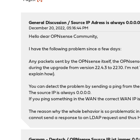
General Discussion
/
Source IP Adress is always 0.0.0.
December 20, 2022, 05:16:44 PM
Hello dear OPNsense Community,
I have the following problem since a few days:
Any packets sent by the OPNsense itself, the OPNsense s
during the upgrade from version 22.4.3 to 22.10. I'm not
explain how).
You can detect the problem by sending a ping from the 
The source IP is always 0.0.0.0.
If you ping something in the WAN the correct WAN IP is
The reason why the whole behavior is so problematic in t
cannot send a response to an LDAP request and thus 
German - Deutsch
/
OPNsense Source IP ist immer 0.0