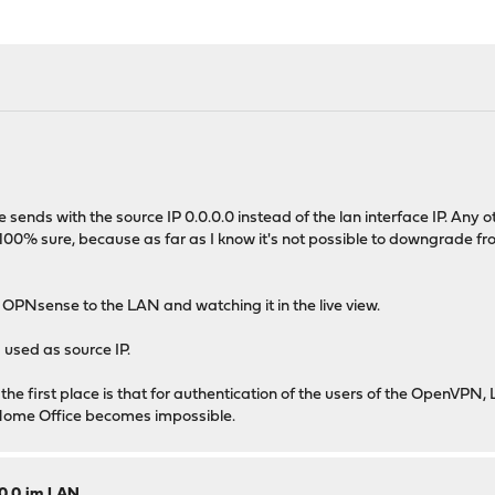
0
ends with the source IP 0.0.0.0 instead of the lan interface IP. Any 
 100% sure, because as far as I know it's not possible to downgrade fro
OPNsense to the LAN and watching it in the live view.
 used as source IP.
he first place is that for authentication of the users of the OpenVPN,
Home Office becomes impossible.
.0.0 im LAN