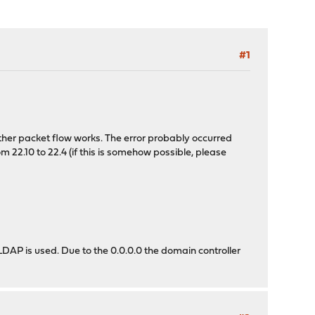
#1
other packet flow works. The error probably occurred
m 22.10 to 22.4 (if this is somehow possible, please
 LDAP is used. Due to the 0.0.0.0 the domain controller