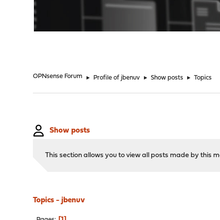
"
OPNsense Forum
►
Profile of jbenuv
►
Show posts
►
Topics
Show posts
This section allows you to view all posts made by this
Topics - jbenuv
1
Pages