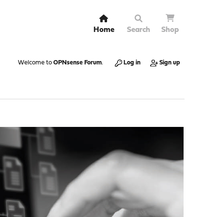
Home
Search
Shop
Welcome to
OPNsense Forum
.
Log in
Sign up