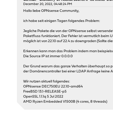
December 20, 2022, 04:48:24 PM
Hallo liebe OPNsense Community,
ich habe seit einigen Tagen folgendes Problem:
Jegliche Pakete die von der OPNsense selbst versendet 
Paketfluss funktioniert. Der Fehler ist vermutlich beim
möglich ist von 22.10 auf 22.4 zu downgraden (Sollte die
Erkennen kann man das Problem indem man beispielswei
Die Source IP ist immer 0.0.0.0
Der Grund warum das ganze Verhalten überhaupt so prob
der Domänencontroller bei einer LDAP Anfrage keine 
Wir nutzen aktuell folgendes:
OPNsense DEC750EU 22.10-amd64
FreeBSD 13.1-RELEASE-p5
OpenSSL 1.1.1q 5 Jul 2022
AMD Ryzen Embedded V1500B (4 cores, 8 threads)