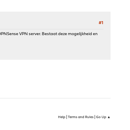
#1
 OPNSense VPN server. Bestaat deze mogelijkheid en
|
|
Help
Terms and Rules
Go Up ▲