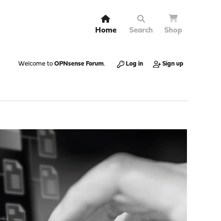
Home
Search
Shop
Welcome to
OPNsense Forum
.
Log in
Sign up