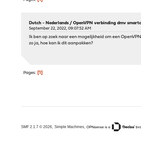
Dutch - Nederlands
/
OpenVPN verbinding dmv smart
September 22, 2022, 09:07:52 AM
Ik ben op zoek naar een mogelijkheid om een OpenVPN 
zo ja, hoe kan ik dit aanpakken?
1
Pages
,
,
SMF 2.1.7 © 2026
Simple Machines