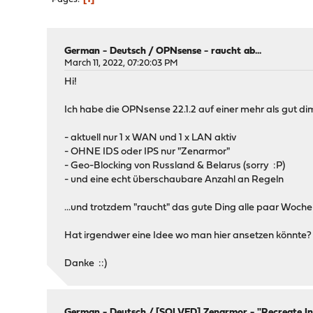
German - Deutsch
/
OPNsense - raucht ab...
March 11, 2022, 07:20:03 PM
Hi!
Ich habe die OPNsense 22.1.2 auf einer mehr als gut dim
- aktuell nur 1 x WAN und 1 x LAN aktiv
- OHNE IDS oder IPS nur "Zenarmor"
- Geo-Blocking von Russland & Belarus (sorry :P)
- und eine echt überschaubare Anzahl an Regeln
...und trotzdem "raucht" das gute Ding alle paar Wochen 
Hat irgendwer eine Idee wo man hier ansetzen könnte?
Danke ::)
German - Deutsch
/
[SOLVED] Zenarmor - "Recreate Ind