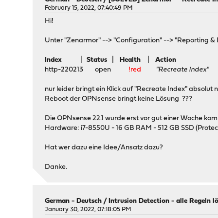
February 15, 2022, 07:40:49 PM
Hi!
Unter "Zenarmor" --> "Configuration" --> "Reporting & 
Index
|
Status
|
Health
|
Action
http-220213 open
!red
"Recreate Index"
nur leider bringt ein Klick auf "Recreate Index" absolu
Reboot der OPNsense bringt keine Lösung ???
Die OPNsense 22.1 wurde erst vor gut einer Woche komp
Hardware: i7-8550U - 16 GB RAM - 512 GB SSD (Protectli
Hat wer dazu eine Idee/Ansatz dazu?
Danke.
German - Deutsch
/
Intrusion Detection - alle Regeln l
January 30, 2022, 07:18:05 PM