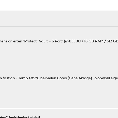
ensionierten "Protectli Vault – 6 Port" (i7-8550U / 16 GB RAM / 512 GB
fast ab - Temp >85°C bei vielen Cores (siehe Anlage) :o obwohl eigentli
ex" funktioniert nicht!