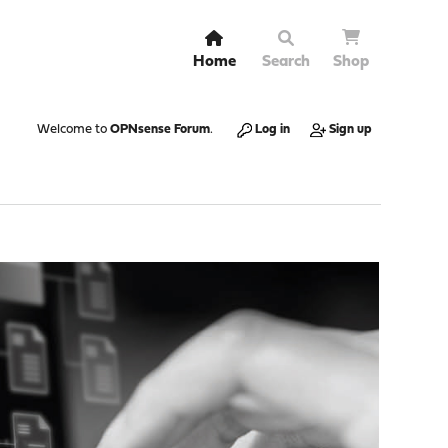
Home
Search
Shop
Welcome to
OPNsense Forum
.
Log in
Sign up