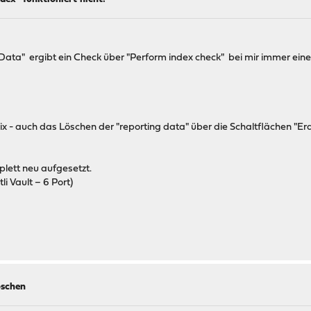
Data" ergibt ein Check über "Perform index check" bei mir immer eine
t nix - auch das Löschen der "reporting data" über die Schaltflächen "
lett neu aufgesetzt.
 Vault – 6 Port)
öschen