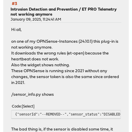
#3
Intrusion Detection and Prevention
/
ET PRO Telemetry
not working anymore
January 09, 2025, 11:24:41 AM
Hi all,
on one of my OPNSense-Instances (24.10.1) this plug-in is
not working anymore.
It downloads the wrong rules (et-open) because the
heartbeat does not work.
Also the widget shows nothing.
These OPNSense is running since 2021 without any
changes, the sensor token is also the same since ordered
in 2021.
/sensor_info.py shows
Code
Select
{"sensorId":"--REMOVED--","sensor_status":"DISABLED","la
The bad thing is, if the sensor is disabled some time, it