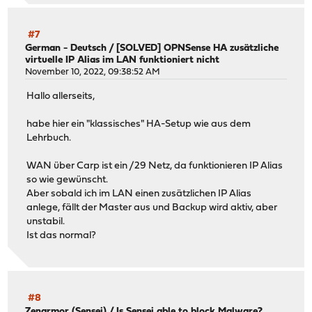
#7
German - Deutsch
/
[SOLVED] OPNSense HA zusätzliche
virtuelle IP Alias im LAN funktioniert nicht
November 10, 2022, 09:38:52 AM
Hallo allerseits,
habe hier ein "klassisches" HA-Setup wie aus dem
Lehrbuch.
WAN über Carp ist ein /29 Netz, da funktionieren IP Alias
so wie gewünscht.
Aber sobald ich im LAN einen zusätzlichen IP Alias
anlege, fällt der Master aus und Backup wird aktiv, aber
unstabil.
Ist das normal?
#8
Zenarmor (Sensei)
/
Is Sensei able to block Malware?