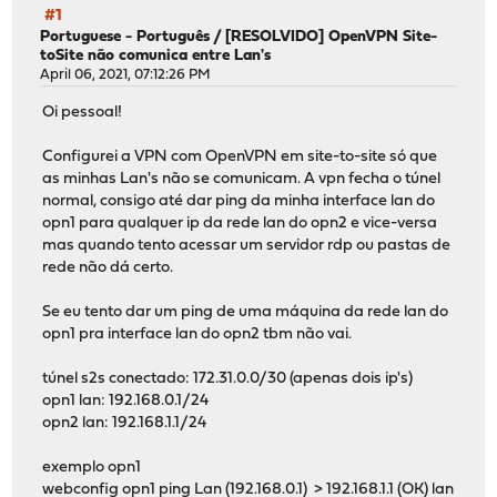
#1
Portuguese - Português
/
[RESOLVIDO] OpenVPN Site-
toSite não comunica entre Lan's
April 06, 2021, 07:12:26 PM
Oi pessoal!
Configurei a VPN com OpenVPN em site-to-site só que
as minhas Lan's não se comunicam. A vpn fecha o túnel
normal, consigo até dar ping da minha interface lan do
opn1 para qualquer ip da rede lan do opn2 e vice-versa
mas quando tento acessar um servidor rdp ou pastas de
rede não dá certo.
Se eu tento dar um ping de uma máquina da rede lan do
opn1 pra interface lan do opn2 tbm não vai.
túnel s2s conectado: 172.31.0.0/30 (apenas dois ip's)
opn1 lan: 192.168.0.1/24
opn2 lan: 192.168.1.1/24
exemplo opn1
webconfig opn1 ping Lan (192.168.0.1) > 192.168.1.1 (OK) lan