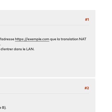
#1
l'adresse
https://exemple.com
que la translation NAT
.
t d'entrer dans le LAN.
#2
 B).