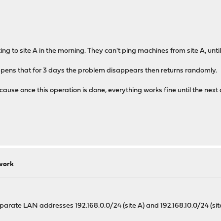
ng to site A in the morning. They can't ping machines from site A, unti
ppens that for 3 days the problem disappears then returns randomly.
cause once this operation is done, everything works fine until the next
 work
arate LAN addresses 192.168.0.0/24 (site A) and 192.168.10.0/24 (site