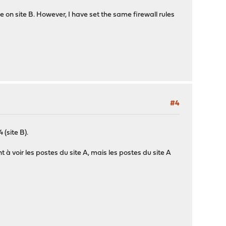
 on site B. However, I have set the same firewall rules
#4
(site B).
à voir les postes du site A, mais les postes du site A