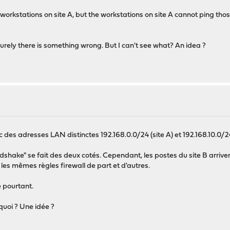
orkstations on site A, but the workstations on site A cannot ping those
Surely there is something wrong. But I can't see what? An idea ?
des adresses LAN distinctes 192.168.0.0/24 (site A) et 192.168.10.0/24 
hake" se fait des deux cotés. Cependant, les postes du site B arrivent 
s les mêmes règles firewall de part et d'autres.
e pourtant.
 quoi ? Une idée ?