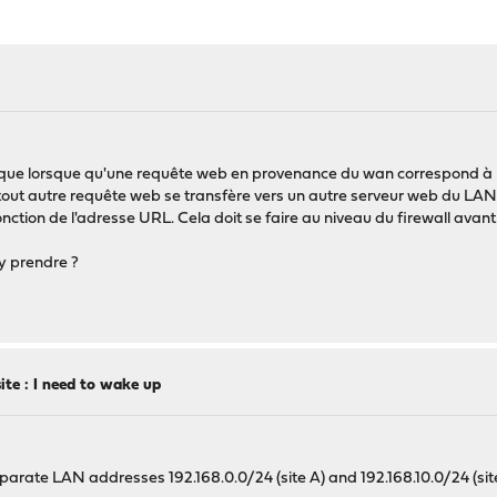
e que lorsque qu'une requête web en provenance du wan correspond à 
 tout autre requête web se transfère vers un autre serveur web du LAN
 fonction de l'adresse URL. Cela doit se faire au niveau du firewall avan
y prendre ?
ite : I need to wake up
parate LAN addresses 192.168.0.0/24 (site A) and 192.168.10.0/24 (site