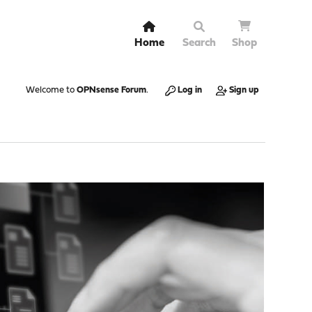
Home
Search
Shop
Welcome to
OPNsense Forum
.
Log in
Sign up