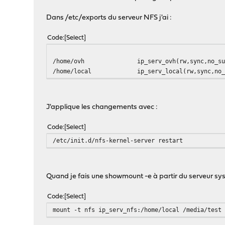
Dans /etc/exports du serveur NFS j'ai :
Code
Select
/home/ovh
ip_serv_ovh(rw,sync,no_s
/home/local
ip_serv_local(rw,sync,no
J'applique les changements avec :
Code
Select
/etc/init.d/nfs-kernel-server restart
Quand je fais une showmount -e à partir du serveur sys 
Code
Select
mount -t nfs ip_serv_nfs:/home/local /media/test