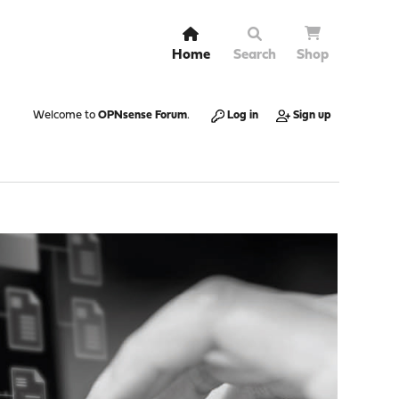
Home
Search
Shop
Welcome to
OPNsense Forum
.
Log in
Sign up