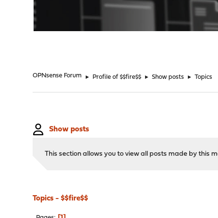
"
OPNsense Forum
►
Profile of $$fire$$
►
Show posts
►
Topics
Show posts
This section allows you to view all posts made by this
Topics - $$fire$$
1
Pages