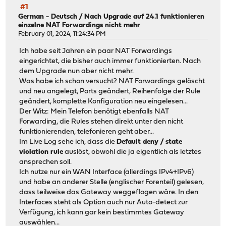
#1
German - Deutsch
/
Nach Upgrade auf 24.1 funktionieren
einzelne NAT Forwardings nicht mehr
February 01, 2024, 11:24:34 PM
Ich habe seit Jahren ein paar NAT Forwardings
eingerichtet, die bisher auch immer funktionierten. Nach
dem Upgrade nun aber nicht mehr.
Was habe ich schon versucht? NAT Forwardings gelöscht
und neu angelegt, Ports geändert, Reihenfolge der Rule
geändert, komplette Konfiguration neu eingelesen...
Der Witz: Mein Telefon benötigt ebenfalls NAT
Forwarding, die Rules stehen direkt unter den nicht
funktionierenden, telefonieren geht aber...
Im Live Log sehe ich, dass die
Default deny / state
violation rule
auslöst, obwohl die ja eigentlich als letztes
ansprechen soll.
Ich nutze nur ein WAN Interface (allerdings IPv4+IPv6)
und habe an anderer Stelle (englischer Forenteil) gelesen,
dass teilweise das Gateway weggeflogen wäre. In den
Interfaces steht als Option auch nur Auto-detect zur
Verfügung, ich kann gar kein bestimmtes Gateway
auswählen...