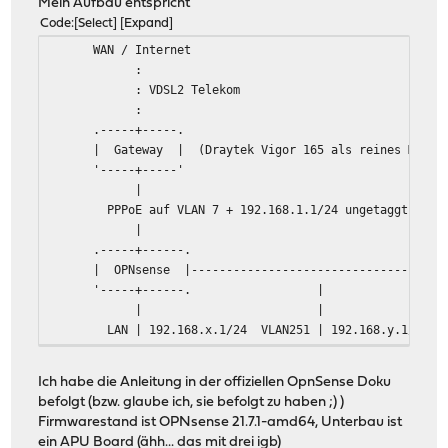
Mein Aufbau entspricht
Code
Select
Expand
WAN / Internet
:
: VDSL2 Telekom
:
.-----+-----.
| Gateway | (Draytek Vigor 165 als reines Modem
'-----+-----'
|
PPPoE auf VLAN 7 + 192.168.1.1/24 ungetaggt für Zu
|
.-----+------.
| OPNsense |-------------------------------------
'-----+------. 
| | 
LAN | 192.168.x.1/24 VLAN251 | 192.168.y.1/24 VL
| | 
.-----+------. 
Ich habe die Anleitung in der offiziellen OpnSense Doku
| LAN-Switch |-------------------------------------
befolgt (bzw. glaube ich, sie befolgt zu haben ;) )
'-----+------'
Firmwarestand ist OPNsense 21.7.1-amd64, Unterbau ist
| |
ein APU Board (ähh... das mit drei igb)