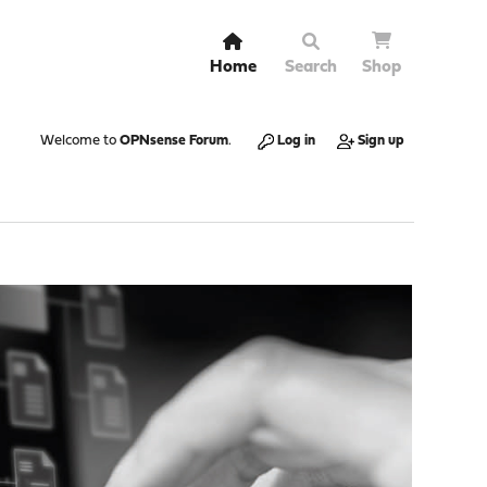
Home
Search
Shop
Welcome to
OPNsense Forum
.
Log in
Sign up