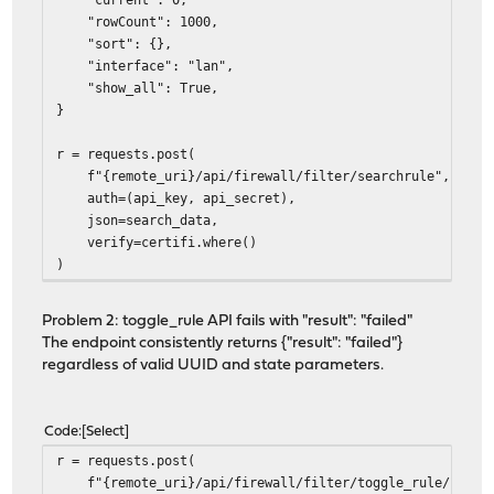
"rowCount": 1000,
"sort": {},
"interface": "lan",
"show_all": True,
}
r = requests.post(
f"{remote_uri}/api/firewall/filter/searchrule",
auth=(api_key, api_secret),
json=search_data,
verify=certifi.where()
)
Problem 2: toggle_rule API fails with "result": "failed"
The endpoint consistently returns {"result": "failed"}
regardless of valid UUID and state parameters.
Code
Select
r = requests.post(
f"{remote_uri}/api/firewall/filter/toggle_rule/{valid