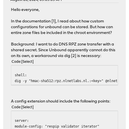
Hello everyone,
In the documentation [1], I read about how custom
configurations for unbound can be stored. But how can
entire zone files be included in the chroot environment?
Background: I want to do DNS RPZ zone transfer with a
shared secret. Since Unbound apparently cannot do this
on its own, a workaround via dig [2] is necessary:
Code
Select
shell:
dig -y "hmac-sha512:rpz.nlnetlabs.nl.:<key>" @nlnetlabs.
A config extension should include the following points:
Code
Select
server:
module-config: "respip validator iterator"