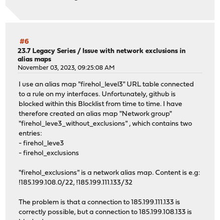
#6
23.7 Legacy Series
/
Issue with network exclusions in
alias maps
November 03, 2023, 09:25:08 AM
I use an alias map "firehol_level3" URL table connected
to a rule on my interfaces. Unfortunately, github is
blocked within this Blocklist from time to time. I have
therefore created an alias map "Network group"
"firehol_leve3_without_exclusions" , which contains two
entries:
- firehol_leve3
- firehol_exclusions
"firehol_exclusions" is a network alias map. Content is e.g:
!185.199.108.0/22, !185.199.111.133/32
The problem is that a connection to 185.199.111.133 is
correctly possible, but a connection to 185.199.108.133 is