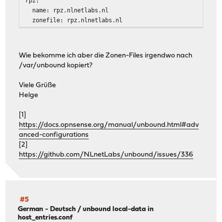
rpz:
name: rpz.nlnetlabs.nl
zonefile: rpz.nlnetlabs.nl
Wie bekomme ich aber die Zonen-Files irgendwo nach
/var/unbound kopiert?
Viele Grüße
Helge
[1]
https://docs.opnsense.org/manual/unbound.html#adv
anced-configurations
[2]
https://github.com/NLnetLabs/unbound/issues/336
#5
German - Deutsch
/
unbound local-data in
host_entries.conf