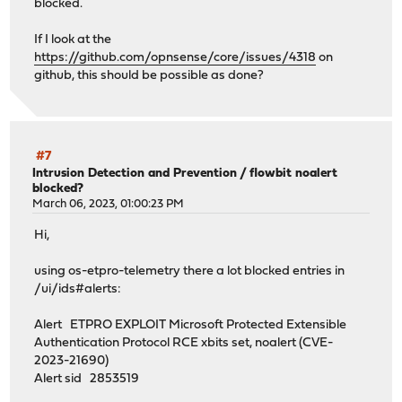
blocked.
If I look at the
https://github.com/opnsense/core/issues/4318
on
github, this should be possible as done?
#7
Intrusion Detection and Prevention
/
flowbit noalert
blocked?
March 06, 2023, 01:00:23 PM
Hi,
using os-etpro-telemetry there a lot blocked entries in
/ui/ids#alerts:
Alert ETPRO EXPLOIT Microsoft Protected Extensible
Authentication Protocol RCE xbits set, noalert (CVE-
2023-21690)
Alert sid 2853519