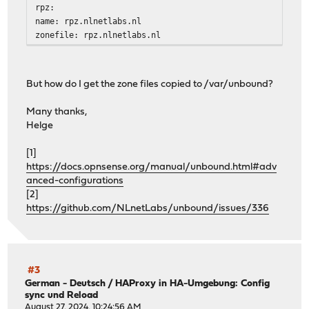
rpz:
name: rpz.nlnetlabs.nl
zonefile: rpz.nlnetlabs.nl
But how do I get the zone files copied to /var/unbound?
Many thanks,
Helge
[1]
https://docs.opnsense.org/manual/unbound.html#adv
anced-configurations
[2]
https://github.com/NLnetLabs/unbound/issues/336
#3
German - Deutsch
/
HAProxy in HA-Umgebung: Config
sync und Reload
August 27, 2024, 10:24:56 AM