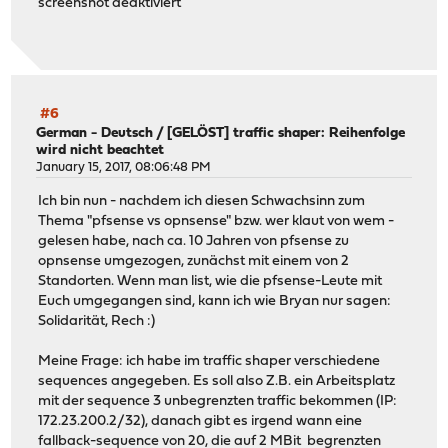
screenshot deaktiviert
#6
German - Deutsch
/
[GELÖST] traffic shaper: Reihenfolge
wird nicht beachtet
January 15, 2017, 08:06:48 PM
Ich bin nun - nachdem ich diesen Schwachsinn zum
Thema "pfsense vs opnsense" bzw. wer klaut von wem -
gelesen habe, nach ca. 10 Jahren von pfsense zu
opnsense umgezogen, zunächst mit einem von 2
Standorten. Wenn man list, wie die pfsense-Leute mit
Euch umgegangen sind, kann ich wie Bryan nur sagen:
Solidarität, Rech :)
Meine Frage: ich habe im traffic shaper verschiedene
sequences angegeben. Es soll also Z.B. ein Arbeitsplatz
mit der sequence 3 unbegrenzten traffic bekommen (IP:
172.23.200.2/32), danach gibt es irgend wann eine
fallback-sequence von 20, die auf 2 MBit begrenzten