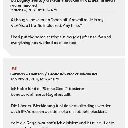
17.1 Legacy Series
/
all traffic blocked in VLANS, firewall
roules ignored
March 04, 2017, 01:08:54 PM
Although I have put a "open all" firewall roule in my
VLANs, all traffic is blocked. Any hints?
I had put the same settings in my (old) pfsense-fw and
everything has worked as expected.
#5
German - Deutsch
/
GeoIP IPS blockt lokale IPs
January 28, 2017, 12:57:43 PM
Ich habe für die IPS eine GeoIP-basierte
benutzerdefinierte Regel erstellt.
Die Länder-Blockierung funktioniert, allerdings werden
auch IP-Adressen aus den lokalen subnets blockiert.
edit: die Regel war natürlich aktiviert und ist nur auf dem