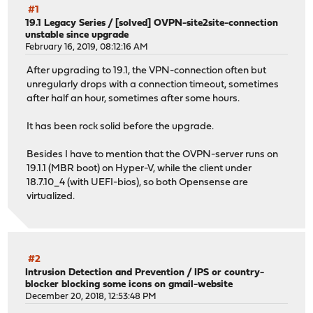
#1
19.1 Legacy Series
/
[solved] OVPN-site2site-connection
unstable since upgrade
February 16, 2019, 08:12:16 AM
After upgrading to 19.1, the VPN-connection often but
unregularly drops with a connection timeout, sometimes
after half an hour, sometimes after some hours.
It has been rock solid before the upgrade.
Besides I have to mention that the OVPN-server runs on
19.1.1 (MBR boot) on Hyper-V, while the client under
18.7.10_4 (with UEFI-bios), so both Opensense are
virtualized.
#2
Intrusion Detection and Prevention
/
IPS or country-
blocker blocking some icons on gmail-website
December 20, 2018, 12:53:48 PM