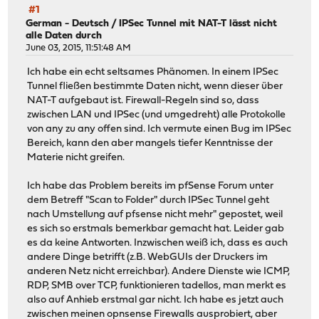
#1
German - Deutsch
/
IPSec Tunnel mit NAT-T lässt nicht
alle Daten durch
June 03, 2015, 11:51:48 AM
Ich habe ein echt seltsames Phänomen. In einem IPSec
Tunnel fließen bestimmte Daten nicht, wenn dieser über
NAT-T aufgebaut ist. Firewall-Regeln sind so, dass
zwischen LAN und IPSec (und umgedreht) alle Protokolle
von any zu any offen sind. Ich vermute einen Bug im IPSec
Bereich, kann den aber mangels tiefer Kenntnisse der
Materie nicht greifen.
Ich habe das Problem bereits im pfSense Forum unter
dem Betreff "Scan to Folder" durch IPSec Tunnel geht
nach Umstellung auf pfsense nicht mehr" gepostet, weil
es sich so erstmals bemerkbar gemacht hat. Leider gab
es da keine Antworten. Inzwischen weiß ich, dass es auch
andere Dinge betrifft (z.B. WebGUIs der Druckers im
anderen Netz nicht erreichbar). Andere Dienste wie ICMP,
RDP, SMB over TCP, funktionieren tadellos, man merkt es
also auf Anhieb erstmal gar nicht. Ich habe es jetzt auch
zwischen meinen opnsense Firewalls ausprobiert, aber