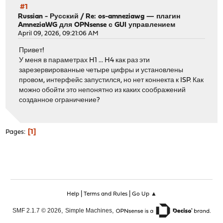
#1
Russian - Русский
/
Re: os-amneziawg — плагин
AmneziaWG для OPNsense с GUI управлением
April 09, 2026, 09:21:06 AM
Привет!
У меня в параметрах H1 ... H4 как раз эти
зарезервированные четыре цифры и установлены
провом, интерфейс запустился, но нет коннекта к ISP. Как
можно обойти это непонятно из каких соображений
созданное ограничение?
1
Pages
|
|
Help
Terms and Rules
Go Up ▲
,
,
SMF 2.1.7 © 2026
Simple Machines