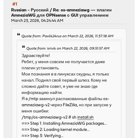
#1
Russian - Русский
/
Re: os-amneziawg — плагин
AmneziaWG для OPNsense с GUI управлением
March 23, 2026, 04:24:44 AM
Quote from: Pavlik24rus on March 22, 2026, 11:37:18 AM
Quote from: krivik on March 22, 2026, 09:51:57 AM
Здравствуйте!
Ребят, у меня совсем не получается даже
плагин установить.
Мои познания в в линуксах скудны, я только
начал. Поднял свой первый шлюз. Кому не
сложно дайте совет, я уже не знаю где
информацию найти.
Я в /mtp закинул распакованные файлы os-
amneziawg-v2 через FileZilla, но при запуске у
меня ошибки:
/tmp/os-amneziawg-v2 # sh
install.sh
==> Step 1: Installing AmneziaWG packages...
==> Step 2: Loading kernel module...
==> Step 3: Verifying...