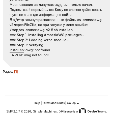
Мои познания в в линуксах скудны, я только начал.
Поднял свой первый шлюз. Кому не сложно дайте совет,
я уже не знаю где информацию найти.
Я в /mtp закинул распакованные файлы os-amneziawg-
v2 через FileZilla, но при запуске у меня ошибки:
/tmp/os-amneziawg-v2 # sh
install.sh
==> Step 1: Installing AmneziaWG packages...
==> Step 2: Loading kernel module...
==> Step 3: Verifying...
install.sh
: awg: not found
ERROR: awg not found!
1
Pages
|
|
Help
Terms and Rules
Go Up ▲
,
,
SMF 2.1.7 © 2026
Simple Machines