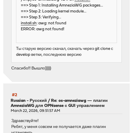
==> Step 1: Installing AmneziaWG packages...
==> Step 2: Loading kernel module...
==> Step 3: Verifying...
install.sh
: awg: not found
ERROR: awg not found!
Ты старую версию скачал, скачать через git clone с
develop ветки, последнюю версию
Спасибо!! Вышло)))))
#2
Russian - Русский
/
Re: os-amneziawg — плагин
AmneziaWG для OPNsense с GUI управлением
March 22, 2026, 09:51:57 AM
Здравствуйте!
Ребят, у меня совсем не получается даже плагин
установить.