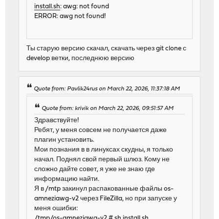
install.sh
: awg: not found
ERROR: awg not found!
Ты старую версию скачал, скачать через git clone с
develop ветки, последнюю версию
Quote from: Pavlik24rus on March 22, 2026, 11:37:18 AM
Quote from: krivik on March 22, 2026, 09:51:57 AM
Здравствуйте!
Ребят, у меня совсем не получается даже
плагин установить.
Мои познания в в линуксах скудны, я только
начал. Поднял свой первый шлюз. Кому не
сложно дайте совет, я уже не знаю где
информацию найти.
Я в /mtp закинул распакованные файлы os-
amneziawg-v2 через FileZilla, но при запуске у
меня ошибки:
/tmp/os-amneziawg-v2 # sh
install.sh