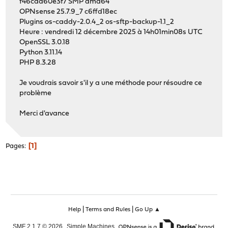
f46cda60e3f7 SMP amd64
OPNsense 25.7.9_7 c6ffd18ec
Plugins os-caddy-2.0.4_2 os-sftp-backup-1.1_2
Heure : vendredi 12 décembre 2025 à 14h01min08s UTC
OpenSSL 3.0.18
Python 3.11.14
PHP 8.3.28
Je voudrais savoir s'il y a une méthode pour résoudre ce
problème
Merci d'avance
1
Pages
|
|
Help
Terms and Rules
Go Up ▲
,
,
SMF 2.1.7 © 2026
Simple Machines