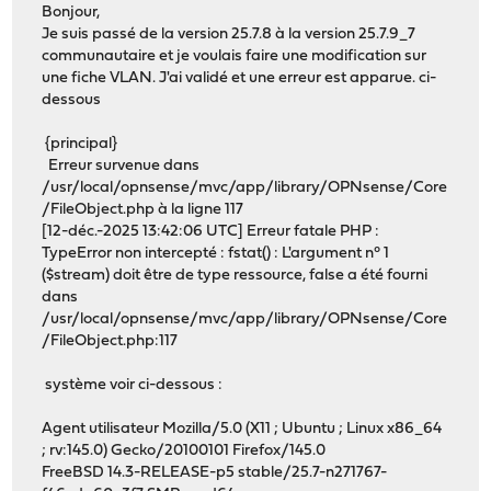
Bonjour,
Je suis passé de la version 25.7.8 à la version 25.7.9_7
communautaire et je voulais faire une modification sur
une fiche VLAN. J'ai validé et une erreur est apparue. ci-
dessous
{principal}
Erreur survenue dans
/usr/local/opnsense/mvc/app/library/OPNsense/Core
/FileObject.php à la ligne 117
[12-déc.-2025 13:42:06 UTC] Erreur fatale PHP :
TypeError non intercepté : fstat() : L'argument n° 1
($stream) doit être de type ressource, false a été fourni
dans
/usr/local/opnsense/mvc/app/library/OPNsense/Core
/FileObject.php:117
système voir ci-dessous :
Agent utilisateur Mozilla/5.0 (X11 ; Ubuntu ; Linux x86_64
; rv:145.0) Gecko/20100101 Firefox/145.0
FreeBSD 14.3-RELEASE-p5 stable/25.7-n271767-