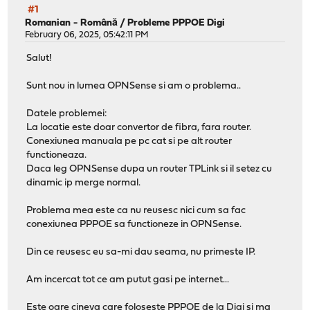
#1
Romanian - Română
/
Probleme PPPOE Digi
February 06, 2025, 05:42:11 PM
Salut!
Sunt nou in lumea OPNSense si am o problema..
Datele problemei:
La locatie este doar convertor de fibra, fara router.
Conexiunea manuala pe pc cat si pe alt router
functioneaza.
Daca leg OPNSense dupa un router TPLink si il setez cu
dinamic ip merge normal.
Problema mea este ca nu reusesc nici cum sa fac
conexiunea PPPOE sa functioneze in OPNSense.
Din ce reusesc eu sa-mi dau seama, nu primeste IP.
Am incercat tot ce am putut gasi pe internet...
Este oare cineva care foloseste PPPOE de la Digi si ma