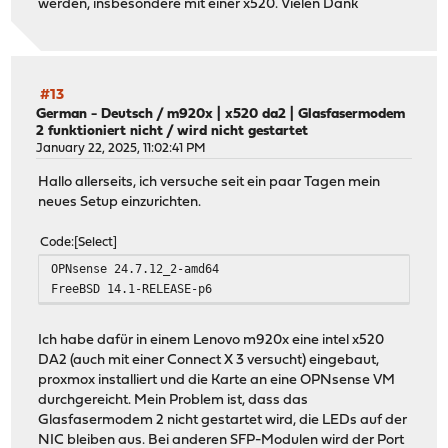
werden, insbesondere mit einer x520. Vielen Dank
#13
German - Deutsch
/
m920x | x520 da2 | Glasfasermodem
2 funktioniert nicht / wird nicht gestartet
January 22, 2025, 11:02:41 PM
Hallo allerseits, ich versuche seit ein paar Tagen mein
neues Setup einzurichten.
Code
Select
OPNsense 24.7.12_2-amd64
FreeBSD 14.1-RELEASE-p6
Ich habe dafür in einem Lenovo m920x eine intel x520
DA2 (auch mit einer Connect X 3 versucht) eingebaut,
proxmox installiert und die Karte an eine OPNsense VM
durchgereicht. Mein Problem ist, dass das
Glasfasermodem 2 nicht gestartet wird, die LEDs auf der
NIC bleiben aus. Bei anderen SFP-Modulen wird der Port