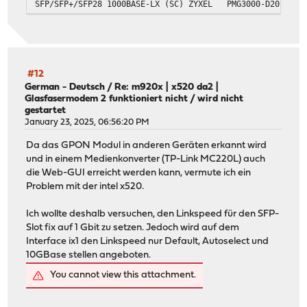
SFP/SFP+/SFP28 1000BASE-LX (SC)
ZYXEL
PMG3000-D20B
#12
German - Deutsch
/
Re: m920x | x520 da2 |
Glasfasermodem 2 funktioniert nicht / wird nicht
gestartet
January 23, 2025, 06:56:20 PM
Da das GPON Modul in anderen Geräten erkannt wird
und in einem Medienkonverter (TP-Link MC220L) auch
die Web-GUI erreicht werden kann, vermute ich ein
Problem mit der intel x520.
Ich wollte deshalb versuchen, den Linkspeed für den SFP-
Slot fix auf 1 Gbit zu setzen. Jedoch wird auf dem
Interface ix1 den Linkspeed nur Default, Autoselect und
10GBase stellen angeboten.
You cannot view this attachment.