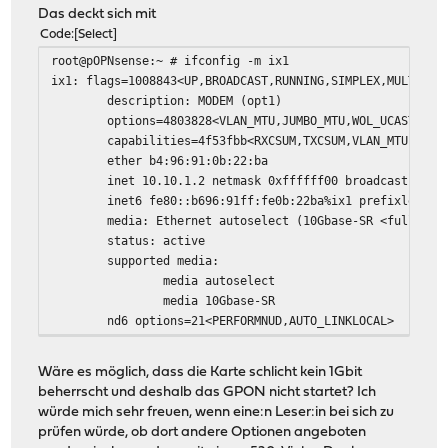
Das deckt sich mit
Code
Select
root@pOPNsense:~ # ifconfig -m ix1
ix1: flags=1008843<UP,BROADCAST,RUNNING,SIMPLEX,MULTICAS
description: MODEM (opt1)
options=4803828<VLAN_MTU,JUMBO_MTU,WOL_UCAST,WOL_MC
capabilities=4f53fbb<RXCSUM,TXCSUM,VLAN_MTU,VLAN_HWTAG
ether b4:96:91:0b:22:ba
inet 10.10.1.2 netmask 0xffffff00 broadcast 10.10
inet6 fe80::b696:91ff:fe0b:22ba%ix1 prefixlen 64 s
media: Ethernet autoselect (10Gbase-SR <full-duple
status: active
supported media:
media autoselect
media 10Gbase-SR
nd6 options=21<PERFORMNUD,AUTO_LINKLOCAL>
Wäre es möglich, dass die Karte schlicht kein 1Gbit
beherrscht und deshalb das GPON nicht startet? Ich
würde mich sehr freuen, wenn eine:n Leser:in bei sich zu
prüfen würde, ob dort andere Optionen angeboten