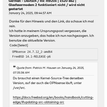
German - Deutsch
/
Re: m920x | x520 da2 |
Glasfasermodem 2 funktioniert nicht / wird nicht
gestartet
January 24, 2025, 09:44:57 AM
Danke für den Hinweis und den Link, da schaue ich mal
rein.
Ich hatte in meinem Ursprungspost vergessen, die
Version anzugeben, das habe ich nun nachgezogen. Ich
benutze die aktuellste Version.
Code
Select
OPNsense 24.7.12_2-amd64
FreeBSD 14.1-RELEASE-p6
Quote from: Patrick M. Hausen on January 24, 2025,
07:35:36 AM
Du brauchst einen Kernel-Source-Tree derselben
Version, auf der auch die OPNsense läuft, unter
/usr/src.
https://docs.freebsd.org/en/books/handbook/cutting-
edge/#updating-src-obtaining-src