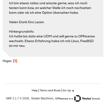
Ich bin etwas ratlos und wüsste gerne, was ich noch
testen kann bzw, an welcher Stelle ich noch nachsehen
kann oder ob ich eine Option übersehen habe.
Vielen Dank fürs Lesen.
Hintergrundinfo:
Ich hatte bis dato eine UDM und will gerne zu OPNsense
wechseln. Etwas Erfahrung habe ich mit Linux, FreeBSD
ist mir neu.
1
Pages
|
|
Help
Terms and Rules
Go Up ▲
,
,
SMF 2.1.7 © 2026
Simple Machines