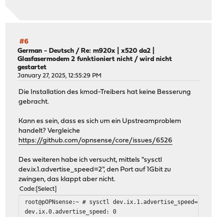
#6
German - Deutsch
/
Re: m920x | x520 da2 |
Glasfasermodem 2 funktioniert nicht / wird nicht
gestartet
January 27, 2025, 12:55:29 PM
Die Installation des kmod-Treibers hat keine Besserung
gebracht.
Kann es sein, dass es sich um ein Upstreamproblem
handelt? Vergleiche
https://github.com/opnsense/core/issues/6526
Des weiteren habe ich versucht, mittels "sysctl
dev.ix.1.advertise_speed=2", den Port auf 1Gbit zu
zwingen, das klappt aber nicht.
Code
Select
root@pOPNsense:~ # sysctl dev.ix.1.advertise_speed=2
dev.ix.0.advertise_speed: 0