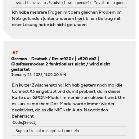
sysctl: dev.ix.0.advertise_speed=2: Invalid argument
Ich habe mehrere Fragen mit dem gleichen Problem im
Netz gefunden (unter anderem
hier
). Einen Beitrag mit
einer Lösung habe ich nicht gefunden.
#7
German - Deutsch
/
Re: m920x | x520 da2 |
Glasfasermodem 2 funktioniert nicht / wird nicht
gestartet
January 25, 2025, 11:09:00 AM
Ein kurzer Zwischenstand: Ich hab gestern noch mal die
Connect X3 eingebaut und damit probiert, da in dieser
Karte das GPON-Modul immerhin kurz aktiviert wird. Um
es kurz zu machen: Das Modul wurde immer wieder
deaktiviert, da es die NIC kein Auto-Negotiation
beherrscht
Code
Select
Supports auto-negotiation: No