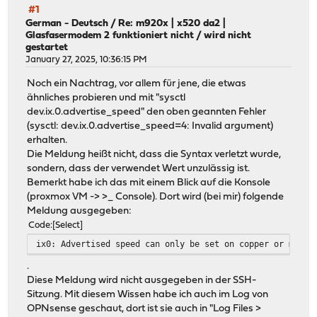
#1
German - Deutsch
/
Re: m920x | x520 da2 |
Glasfasermodem 2 funktioniert nicht / wird nicht
gestartet
January 27, 2025, 10:36:15 PM
Noch ein Nachtrag, vor allem für jene, die etwas
ähnliches probieren und mit "sysctl
dev.ix.0.advertise_speed" den oben geannten Fehler
(sysctl: dev.ix.0.advertise_speed=4: Invalid argument)
erhalten.
Die Meldung heißt nicht, dass die Syntax verletzt wurde,
sondern, dass der verwendet Wert unzulässig ist.
Bemerkt habe ich das mit einem Blick auf die Konsole
(proxmox VM -> >_ Console). Dort wird (bei mir) folgende
Meldung ausgegeben:
Code
Select
ix0: Advertised speed can only be set on copper or multi
.
Diese Meldung wird nicht ausgegeben in der SSH-
Sitzung. Mit diesem Wissen habe ich auch im Log von
OPNsense geschaut, dort ist sie auch in "Log Files >