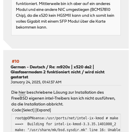
funktioniert. Mittlerweile bin ich aber auf ein anderes
Modul und eine andere NIC umgestiegen (BCM57810
Chip), da die x520 kein HGSMII kann und ich somit kein
volles Gigabit mit einem SFP Modul über die Karte
bekommen kann.
#10
German - Deutsch
/
Re: m920x | x520 da2 |
Glasfasermodem 2 funktioniert nicht / wird nicht
gestartet
January 24, 2025, 01:41:37 AM
Die
hier
beschriebene Lösung zur Installation des
FreeBSD eigenen intel-Treibers kan ich nicht ausführen,
da die Installation abbricht.
Code
Select
Expand
root@pOPNsense:/usr/ports/net/intel-ix-kmod # make insta
===> Building for intel-ix-kmod-3.3.35.1401000_2
make: "/usr/share/mk/bsd.sysdir.mk" line 16: Unable to l