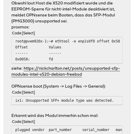
Obwohl laut Host die X520 modifiziert wurde und die
EEPROM-Sperre für nicht-intel-Module deaktiviert ist,
meldet OPNsense beim Booten, dass das SFP-Modul
(PMG3000) unsupported sei.
proxmox:
Code
Select
root@pvem920x-1:~# ethtool -e enp1s0f0 offset 0x58 lengt
Offset Values
------ ------
0x0058: fd
siehe:
https://nickcharlton.net/posts/unsupported-sfp-
modules-intel-x520-debian-freebsd
OPNsense boot (System -> Log Files -> General):
Code
Select
ix1: Unsupported SFP+ module type was detected.
Erkannt wird das Modul immerhin schon mal:
Code
Select
plugged
vendor
part_number
serial_number
manufact