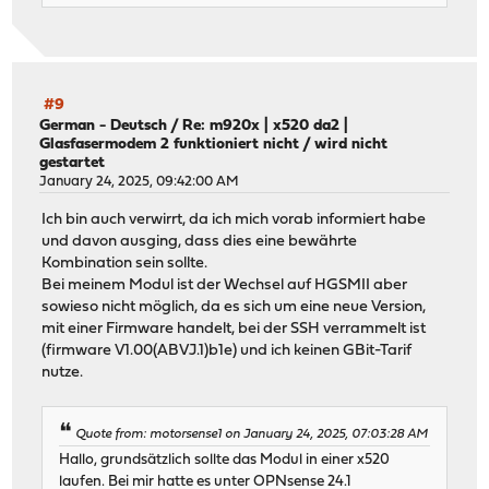
#9
German - Deutsch
/
Re: m920x | x520 da2 |
Glasfasermodem 2 funktioniert nicht / wird nicht
gestartet
January 24, 2025, 09:42:00 AM
Ich bin auch verwirrt, da ich mich vorab informiert habe
und davon ausging, dass dies eine bewährte
Kombination sein sollte.
Bei meinem Modul ist der Wechsel auf HGSMII aber
sowieso nicht möglich, da es sich um eine neue Version,
mit einer Firmware handelt, bei der SSH verrammelt ist
(firmware V1.00(ABVJ.1)b1e) und ich keinen GBit-Tarif
nutze.
Quote from: motorsense1 on January 24, 2025, 07:03:28 AM
Hallo, grundsätzlich sollte das Modul in einer x520
laufen. Bei mir hatte es unter OPNsense 24.1