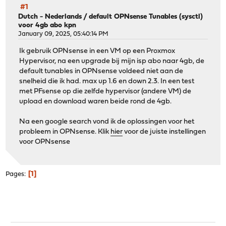
#1
Dutch - Nederlands
/
default OPNsense Tunables (sysctl)
voor 4gb abo kpn
January 09, 2025, 05:40:14 PM
Ik gebruik OPNsense in een VM op een Proxmox
Hypervisor, na een upgrade bij mijn isp abo naar 4gb, de
default tunables in OPNsense voldeed niet aan de
snelheid die ik had. max up 1.6 en down 2.3. In een test
met PFsense op die zelfde hypervisor (andere VM) de
upload en download waren beide rond de 4gb.
Na een google search vond ik de oplossingen voor het
probleem in OPNsense. Klik
hier
voor de juiste instellingen
voor OPNsense
1
Pages