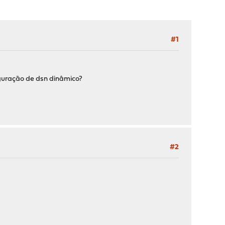
#1
iguração de dsn dinâmico?
#2