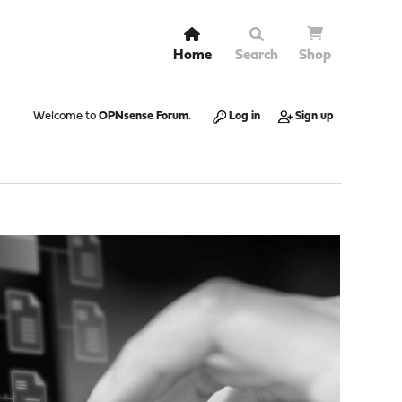
Home
Search
Shop
Welcome to
OPNsense Forum
.
Log in
Sign up