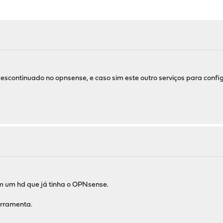
descontinuado no opnsense, e caso sim este outro serviços para conf
m um hd que já tinha o OPNsense.
erramenta.