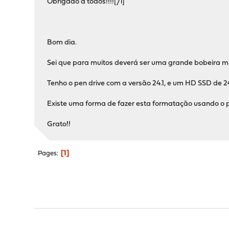
Obrigado a todos!!!![/i]
Bom dia.
Sei que para muitos deverá ser uma grande bobeira m
Tenho o pen drive com a versão 24.1, e um HD SSD de 2
Existe uma forma de fazer esta formatação usando o 
Grato!!
1
Pages