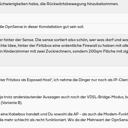
mit Schwierigkeiten habe, die Rückwärtsbewegung hinzubekommen.
ie OpnSense in dieser Konstellation gut sein soll.
inter der Sense. Die sense sortiert also schön, wer was darf und was 
chte Idee, hinter der Firitzbox eine ordentliche Firewall zu haben mit
 ein Kinderzimmer mit zwei Zockrechnern, sondern 200qm Fläche mit zig R
nter Fritzbox als Exposed Host", ich nehme die Dinger nur noch als IP-Cl
 ja trotz anderslautender Aussagen auch noch der VDSL-Bridge-Modus, be
Variante B).
 eine Kabelbox handelt und Du sowohl die AP - als auch die Modem-Funkti
e mehr schlecht als recht funktioniert. Wo da der Mehrwert der OpnSense l