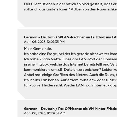
Der Client ist eben leider örtlich so blöd gestellt, da
sollte ich das anders lösen? AUßer von den Räumlichkeit
German - Deutsch
/
WLAN-Rechner an Fritzbox ins L
April 06, 2023, 12:07:35 PM
Moin Gemeinde,
ich habe eine Frage, bei der ich gerade nicht weiter ko
Ich habe 2 Vlan Netze. Eines am LAN-Port der Opnsen
in eine Fritzbox, welche das Internet bereitstellt und
kommunizieren, um z.B. Dateien zu speichern? Leider ka
Anbei mal einige Grafiken des Netzes. Auch die Rules
ich ihn ins Lan heben. Außerdem muss er wieder zurück 
funktioniert leider nicht. Weder LAN noch Internet kla
German - Deutsch
/
Re: OPNsense als VM hinter Fritzbo
April 06, 2023, 10:29:54 AM