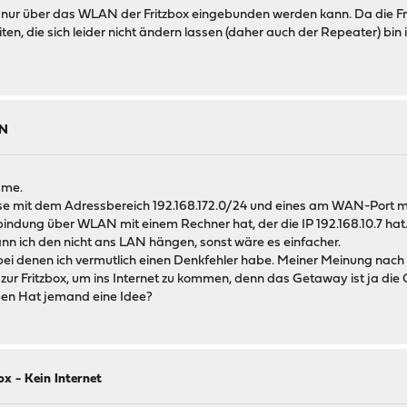
ss er nur über das WLAN der Fritzbox eingebunden werden kann. Da die 
en, die sich leider nicht ändern lassen (daher auch der Repeater) bin
AN
mme.
se mit dem Adressbereich 192.168.172.0/24 und eines am WAN-Port m
 Verbindung über WLAN mit einem Rechner hat, der die IP 192.168.10.7 
nn ich den nicht ans LAN hängen, sonst wäre es einfacher.
, bei denen ich vermutlich einen Denkfehler habe. Meiner Meinung na
zur Fritzbox, um ins Internet zu kommen, denn das Getaway ist ja die
ppen Hat jemand eine Idee?
x - Kein Internet