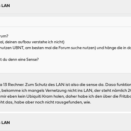
s LAN
arum?
al, deinen aufbau verstehe ich nicht)
nutzen UBNT, am besten mal die Forum suche nutzen) und hänge die in das S
t du denn eine Sense?
13 Rechner. Zum Schutz des LAN ist also die sense da. Dasa funktionier
t, bekomme ich mangels Vernetzung nicht ins LAN, der steht nämlic
r eben kein Ubiquiti Kram holen, daher habe ich den über die Fritzbox
geht das, habe aber noch nicht rausgefunden, wie.
s LAN