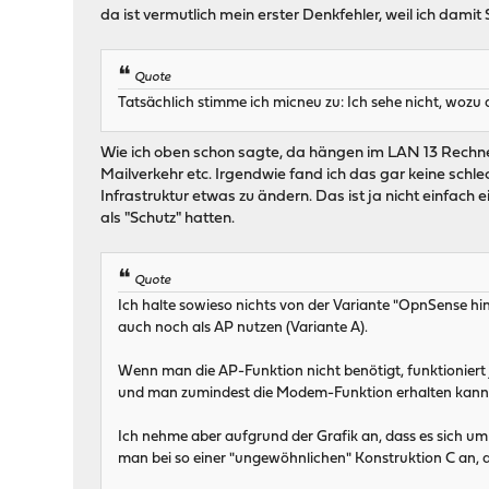
da ist vermutlich mein erster Denkfehler, weil ich da
Quote
Tatsächlich stimme ich micneu zu: Ich sehe nicht, wozu d
Wie ich oben schon sagte, da hängen im LAN 13 Rechner h
Mailverkehr etc. Irgendwie fand ich das gar keine schle
Infrastruktur etwas zu ändern. Das ist ja nicht einfach
als "Schutz" hatten.
Quote
Ich halte sowieso nichts von der Variante "OpnSense hi
auch noch als AP nutzen (Variante A).
Wenn man die AP-Funktion nicht benötigt, funktioniert
und man zumindest die Modem-Funktion erhalten kann (
Ich nehme aber aufgrund der Grafik an, dass es sich um
man bei so einer "ungewöhnlichen" Konstruktion C an, di