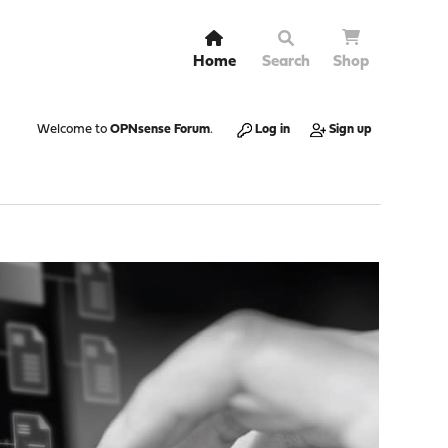
Home
Search
Shop
Welcome to
OPNsense Forum
.
Log in
Sign up