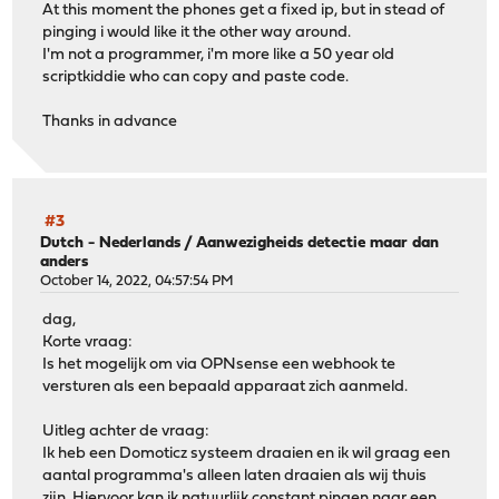
At this moment the phones get a fixed ip, but in stead of
pinging i would like it the other way around.
I'm not a programmer, i'm more like a 50 year old
scriptkiddie who can copy and paste code.
Thanks in advance
#3
Dutch - Nederlands
/
Aanwezigheids detectie maar dan
anders
October 14, 2022, 04:57:54 PM
dag,
Korte vraag:
Is het mogelijk om via OPNsense een webhook te
versturen als een bepaald apparaat zich aanmeld.
Uitleg achter de vraag:
Ik heb een Domoticz systeem draaien en ik wil graag een
aantal programma's alleen laten draaien als wij thuis
zijn. Hiervoor kan ik natuurlijk constant pingen naar een