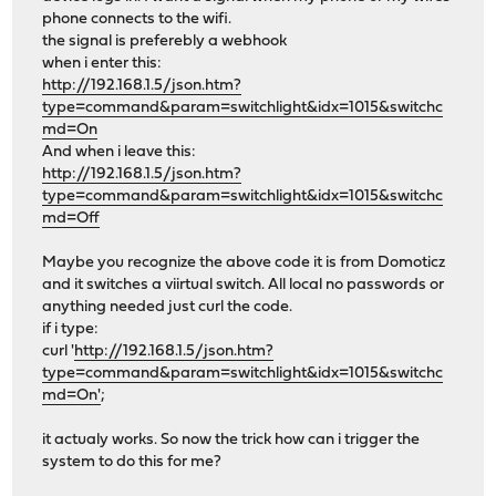
phone connects to the wifi.
the signal is preferebly a webhook
when i enter this:
http://192.168.1.5/json.htm?
type=command&param=switchlight&idx=1015&switchc
md=On
And when i leave this:
http://192.168.1.5/json.htm?
type=command&param=switchlight&idx=1015&switchc
md=Off
Maybe you recognize the above code it is from Domoticz
and it switches a viirtual switch. All local no passwords or
anything needed just curl the code.
if i type:
curl '
http://192.168.1.5/json.htm?
type=command&param=switchlight&idx=1015&switchc
md=On'
;
it actualy works. So now the trick how can i trigger the
system to do this for me?