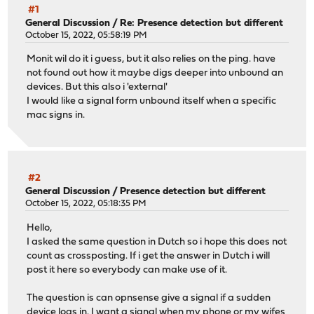
#1
General Discussion
/
Re: Presence detection but different
October 15, 2022, 05:58:19 PM
Monit wil do it i guess, but it also relies on the ping. have
not found out how it maybe digs deeper into unbound an
devices. But this also i 'external'
I would like a signal form unbound itself when a specific
mac signs in.
#2
General Discussion
/
Presence detection but different
October 15, 2022, 05:18:35 PM
Hello,
I asked the same question in Dutch so i hope this does not
count as crossposting. If i get the answer in Dutch i will
post it here so everybody can make use of it.
The question is can opnsense give a signal if a sudden
device logs in. I want a signal when my phone or my wifes