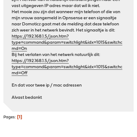
vast uitgegeven IP adres maar dat wil ik niet.
Het mooie zou zijn dat wanneer mijn telefoon of die van
mijn vrouw aangemeld in Opnsense er een signaaltje
naar Domoticz gaat met de melding dat deze telefoon
zich weer in het netwerk bevindt. Het signaaltje is dit:
https://192.168.1.5/json.htm?
type=command&param=switchlight&idx=1015&switchc
md=On
Bij het verlaten van het netwerk natuurlijk dit:
https://192.168.1.5/json.htm?
type=command&param=switchlight&idx=1015&switchc
md=Off
En dat voor twee ip / mac adressen
Alvast bedankt
1
Pages