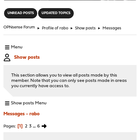
"
UNREAD POSTS
UPDATED TOPICS
OPNsense Forum
►
Profile of rabo
►
Show posts
►
Messages
Menu
Show posts
This section allows you to view all posts made by this
member. Note that you can only see posts made in areas
you currently have access to.
Show posts Menu
Messages - rabo
1
2
3
...
6
Pages