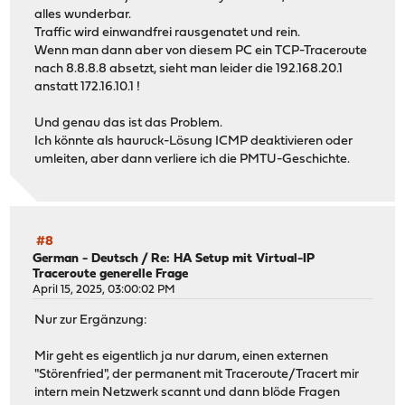
alles wunderbar.
Traffic wird einwandfrei rausgenatet und rein.
Wenn man dann aber von diesem PC ein TCP-Traceroute
nach 8.8.8.8 absetzt, sieht man leider die 192.168.20.1
anstatt 172.16.10.1 !
Und genau das ist das Problem.
Ich könnte als hauruck-Lösung ICMP deaktivieren oder
umleiten, aber dann verliere ich die PMTU-Geschichte.
#8
German - Deutsch
/
Re: HA Setup mit Virtual-IP
Traceroute generelle Frage
April 15, 2025, 03:00:02 PM
Nur zur Ergänzung:
Mir geht es eigentlich ja nur darum, einen externen
"Störenfried", der permanent mit Traceroute/Tracert mir
intern mein Netzwerk scannt und dann blöde Fragen