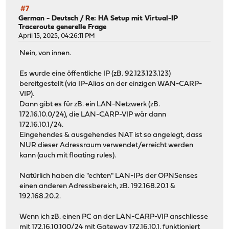
#7
German - Deutsch
/
Re: HA Setup mit Virtual-IP
Traceroute generelle Frage
April 15, 2025, 04:26:11 PM
Nein, von innen.
Es wurde eine öffentliche IP (zB. 92.123.123.123)
bereitgestellt (via IP-Alias an der einzigen WAN-CARP-
VIP).
Dann gibt es für zB. ein LAN-Netzwerk (zB.
172.16.10.0/24), die LAN-CARP-VIP wär dann
172.16.10.1/24.
Eingehendes & ausgehendes NAT ist so angelegt, dass
NUR dieser Adressraum verwendet/erreicht werden
kann (auch mit floating rules).
Natürlich haben die "echten" LAN-IPs der OPNSenses
einen anderen Adressbereich, zB. 192.168.20.1 &
192.168.20.2.
Wenn ich zB. einen PC an der LAN-CARP-VIP anschliesse
mit 172.16.10.100/24 mit Gateway 172.16.10.1, funktioniert