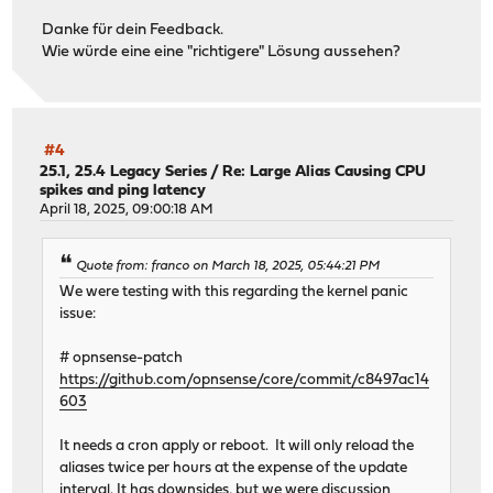
Danke für dein Feedback.
Wie würde eine eine "richtigere" Lösung aussehen?
#4
25.1, 25.4 Legacy Series
/
Re: Large Alias Causing CPU
spikes and ping latency
April 18, 2025, 09:00:18 AM
Quote from: franco on March 18, 2025, 05:44:21 PM
We were testing with this regarding the kernel panic
issue:
# opnsense-patch
https://github.com/opnsense/core/commit/c8497ac14
603
It needs a cron apply or reboot. It will only reload the
aliases twice per hours at the expense of the update
interval. It has downsides, but we were discussion