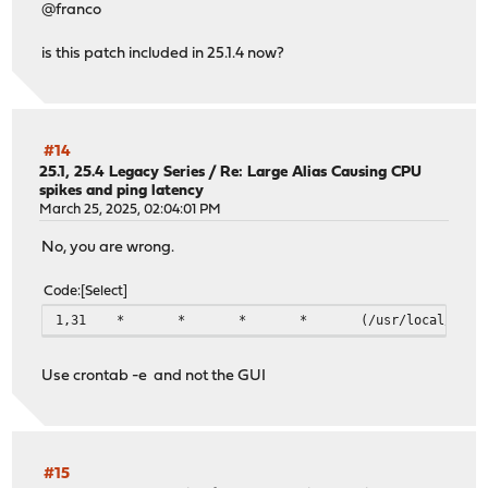
@franco
is this patch included in 25.1.4 now?
#14
25.1, 25.4 Legacy Series
/
Re: Large Alias Causing CPU
spikes and ping latency
March 25, 2025, 02:04:01 PM
No, you are wrong.
Code
Select
1,31 * * * * (/usr/local/bin/flock -n -E 0 -o /
Use crontab -e and not the GUI
#15