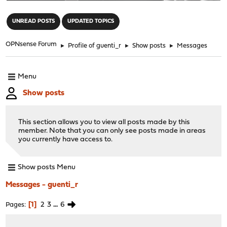
"
UNREAD POSTS
UPDATED TOPICS
OPNsense Forum
►
Profile of guenti_r
►
Show posts
►
Messages
Menu
Show posts
This section allows you to view all posts made by this
member. Note that you can only see posts made in areas
you currently have access to.
Show posts Menu
Messages - guenti_r
1
2
3
...
6
Pages