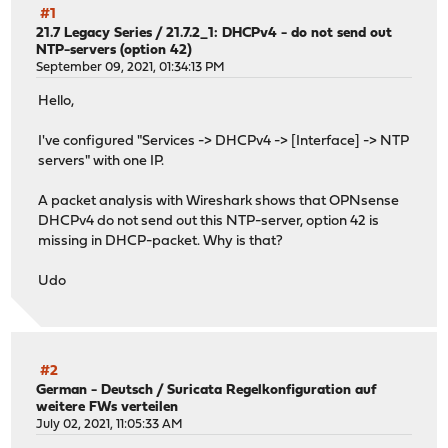
#1
21.7 Legacy Series
/
21.7.2_1: DHCPv4 - do not send out
NTP-servers (option 42)
September 09, 2021, 01:34:13 PM
Hello,
I've configured "Services -> DHCPv4 -> [Interface] -> NTP
servers" with one IP.
A packet analysis with Wireshark shows that OPNsense
DHCPv4 do not send out this NTP-server, option 42 is
missing in DHCP-packet. Why is that?
Udo
#2
German - Deutsch
/
Suricata Regelkonfiguration auf
weitere FWs verteilen
July 02, 2021, 11:05:33 AM