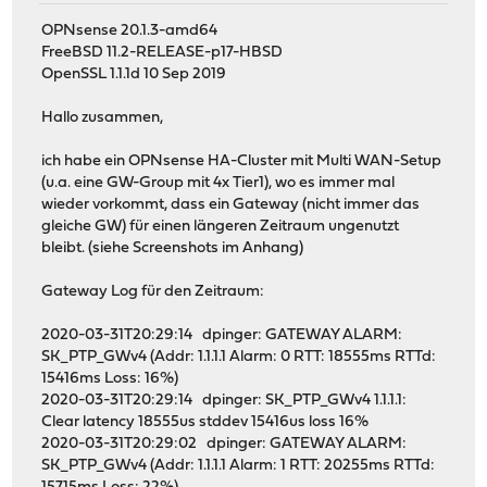
OPNsense 20.1.3-amd64
FreeBSD 11.2-RELEASE-p17-HBSD
OpenSSL 1.1.1d 10 Sep 2019
Hallo zusammen,
ich habe ein OPNsense HA-Cluster mit Multi WAN-Setup
(u.a. eine GW-Group mit 4x Tier1), wo es immer mal
wieder vorkommt, dass ein Gateway (nicht immer das
gleiche GW) für einen längeren Zeitraum ungenutzt
bleibt. (siehe Screenshots im Anhang)
Gateway Log für den Zeitraum:
2020-03-31T20:29:14 dpinger: GATEWAY ALARM:
SK_PTP_GWv4 (Addr: 1.1.1.1 Alarm: 0 RTT: 18555ms RTTd:
15416ms Loss: 16%)
2020-03-31T20:29:14 dpinger: SK_PTP_GWv4 1.1.1.1:
Clear latency 18555us stddev 15416us loss 16%
2020-03-31T20:29:02 dpinger: GATEWAY ALARM:
SK_PTP_GWv4 (Addr: 1.1.1.1 Alarm: 1 RTT: 20255ms RTTd: