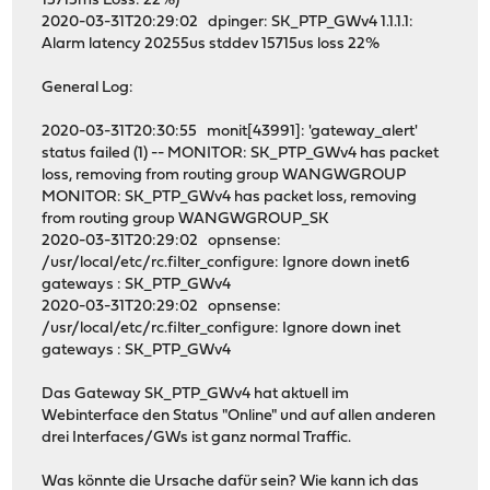
15715ms Loss: 22%)
2020-03-31T20:29:02 dpinger: SK_PTP_GWv4 1.1.1.1:
Alarm latency 20255us stddev 15715us loss 22%
General Log:
2020-03-31T20:30:55 monit[43991]: 'gateway_alert'
status failed (1) -- MONITOR: SK_PTP_GWv4 has packet
loss, removing from routing group WANGWGROUP
MONITOR: SK_PTP_GWv4 has packet loss, removing
from routing group WANGWGROUP_SK
2020-03-31T20:29:02 opnsense:
/usr/local/etc/rc.filter_configure: Ignore down inet6
gateways : SK_PTP_GWv4
2020-03-31T20:29:02 opnsense:
/usr/local/etc/rc.filter_configure: Ignore down inet
gateways : SK_PTP_GWv4
Das Gateway SK_PTP_GWv4 hat aktuell im
Webinterface den Status "Online" und auf allen anderen
drei Interfaces/GWs ist ganz normal Traffic.
Was könnte die Ursache dafür sein? Wie kann ich das