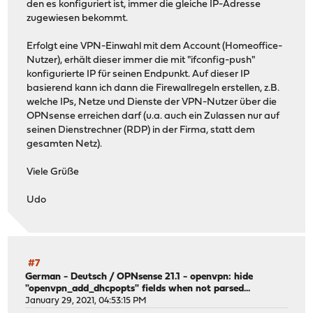
den es konfiguriert ist, immer die gleiche IP-Adresse
zugewiesen bekommt.
Erfolgt eine VPN-Einwahl mit dem Account (Homeoffice-
Nutzer), erhält dieser immer die mit "ifconfig-push"
konfigurierte IP für seinen Endpunkt. Auf dieser IP
basierend kann ich dann die Firewallregeln erstellen, z.B.
welche IPs, Netze und Dienste der VPN-Nutzer über die
OPNsense erreichen darf (u.a. auch ein Zulassen nur auf
seinen Dienstrechner (RDP) in der Firma, statt dem
gesamten Netz).
Viele Grüße
Udo
#7
German - Deutsch
/
OPNsense 21.1 - openvpn: hide
"openvpn_add_dhcpopts" fields when not parsed...
January 29, 2021, 04:53:15 PM