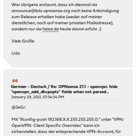
War übrigens erstaunt, dass ich diesmal via
announce@lists.opnsense.org
noch keine Ankündigung
zum Release erhalten habe (weder auf meiner
dienstlichen, noch auf meiner privaten Mailadresse),
sondern nur via
heise.de
heute davon erfuhr. ;)
Viele Grüße
Udo
#6
German - Deutsch
/
Re: OPNsense 21.1 - openvpn: hide
"openvpn_add_dhcpopts" fields when not parsed...
January 29, 2021, 07:54:54 PM
@JeGr:
Mit "ifconfig-push 192.168.X.X 255.255.255.0;" unter "VPN:
OpenVPN: Client Specific Overrides" kann ich
sicherstellen, dass der entsprechende VPN-Account, für