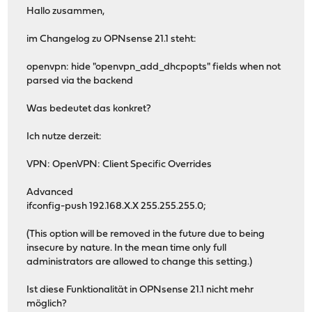
Hallo zusammen,
im Changelog zu OPNsense 21.1 steht:
openvpn: hide "openvpn_add_dhcpopts" fields when not
parsed via the backend
Was bedeutet das konkret?
Ich nutze derzeit:
VPN: OpenVPN: Client Specific Overrides
Advanced
ifconfig-push 192.168.X.X 255.255.255.0;
(This option will be removed in the future due to being
insecure by nature. In the mean time only full
administrators are allowed to change this setting.)
Ist diese Funktionalität in OPNsense 21.1 nicht mehr
möglich?