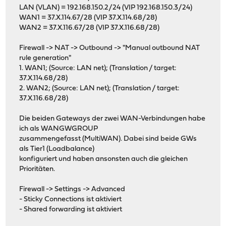
LAN (VLAN) = 192.168.150.2/24 (VIP 192.168.150.3/24)
WAN1 = 37.X.114.67/28 (VIP 37.X.114.68/28)
WAN2 = 37.X.116.67/28 (VIP 37.X.116.68/28)
Firewall -> NAT -> Outbound -> "Manual outbound NAT
rule generation"
1. WAN1; (Source: LAN net); (Translation / target:
37.X.114.68/28)
2. WAN2; (Source: LAN net); (Translation / target:
37.X.116.68/28)
Die beiden Gateways der zwei WAN-Verbindungen habe
ich als WANGWGROUP
zusammengefasst (MultiWAN). Dabei sind beide GWs
als Tier1 (Loadbalance)
konfiguriert und haben ansonsten auch die gleichen
Prioritäten.
Firewall -> Settings -> Advanced
- Sticky Connections ist aktiviert
- Shared forwarding ist aktiviert