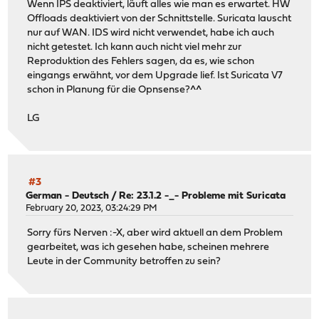
Wenn IPS deaktiviert, läuft alles wie man es erwartet. HW
--connect-timeout # timeout for control connection
Offloads deaktiviert von der Schnittstelle. Suricata lauscht
-b, --bitrate #[KMG][/#] target bitrate in bits/sec (0
nur auf WAN. IDS wird nicht verwendet, habe ich auch
(default 1 Mbit/sec for UDP, unlimi
nicht getestet. Ich kann auch nicht viel mehr zur
(optional slash and packet count fo
Reproduktion des Fehlers sagen, da es, wie schon
--pacing-timer #[KMG] set the timing for pacing, in 
eingangs erwähnt, vor dem Upgrade lief. Ist Suricata V7
--fq-rate #[KMG] enable fair-queuing based sock
schon in Planung für die Opnsense?^^
bits/sec (Linux only)
-t, --time # time in seconds to transmit for 
LG
-n, --bytes #[KMG] number of bytes to transmit (i
-k, --blockcount #[KMG] number of blocks (packets) to 
-l, --length #[KMG] length of buffer to read or w
(default 128 KB for TCP, dynamic or 
--cport <port> bind to a specific client port (TC
#3
-P, --parallel # number of parallel client stre
German - Deutsch
/
Re: 23.1.2 -_- Probleme mit Suricata
-R, --reverse run in reverse mode (server send
February 20, 2023, 03:24:29 PM
--bidir run in bidirectional mode.
Client and server send and receiv
Sorry fürs Nerven :-X, aber wird aktuell an dem Problem
-w, --window #[KMG] set send/receive socket buffe
gearbeitet, was ich gesehen habe, scheinen mehrere
(indirectly sets TCP window si
Leute in der Community betroffen zu sein?
-C, --congestion <algo> set TCP congestion control alg
-M, --set-mss # set TCP/SCTP maximum segment si
-N, --no-delay set TCP/SCTP no delay, disabling
-4, --version4 only use IPv4