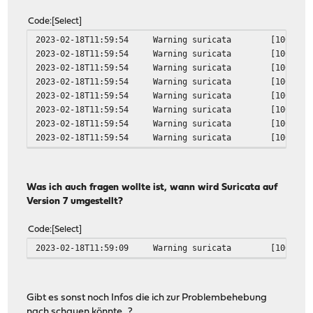
iperf3 homepage at: https://software.es.net/iperf/
Report bugs to: https://github.com/esnet/iperf
Code
Select
2023-02-18T11:59:54
Warning
suricata
[100382]
2023-02-18T11:59:54
Warning
suricata
[100382]
2023-02-18T11:59:54
Warning
suricata
[100382]
2023-02-18T11:59:54
Warning
suricata
[100382]
2023-02-18T11:59:54
Warning
suricata
[100382]
2023-02-18T11:59:54
Warning
suricata
[100382]
2023-02-18T11:59:54
Warning
suricata
[100382]
2023-02-18T11:59:54
Warning
suricata
[100382]
Was ich auch fragen wollte ist, wann wird Suricata auf
Version 7 umgestellt?
Code
Select
2023-02-18T11:59:09
Warning
suricata
[100318]
Gibt es sonst noch Infos die ich zur Problembehebung
nach schauen könnte...?