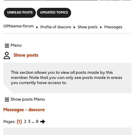
"
UNREAD POSTS
UPDATED TOPICS
OPNsense Forum
►
Profile of dsecure
►
Show posts
►
Messages
Menu
Show posts
This section allows you to view all posts made by this
member. Note that you can only see posts made in areas
you currently have access to.
Show posts Menu
Messages - dsecure
1
2
3
...
8
Pages