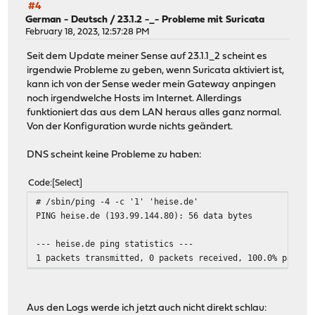
#4
-6, --version6 only use IPv6
German - Deutsch
/
23.1.2 -_- Probleme mit Suricata
-S, --tos N set the IP type of service, 0-
February 18, 2023, 12:57:28 PM
The usual prefixes for octal and hex
i.e. 52, 064 and 0x34 all specify th
Seit dem Update meiner Sense auf 23.1.1_2 scheint es
--dscp N or --dscp val set the IP dscp value, either
irgendwie Probleme zu geben, wenn Suricata aktiviert ist,
Numeric values can be specified in
kann ich von der Sense weder mein Gateway anpingen
octal and hex (see --tos above
noch irgendwelche Hosts im Internet. Allerdings
-Z, --zerocopy use a 'zero copy' method of se
funktioniert das aus dem LAN heraus alles ganz normal.
-O, --omit N perform pre-test for N seconds and
Von der Konfiguration wurde nichts geändert.
-T, --title str prefix every output line with 
--extra-data str data string to include in clien
DNS scheint keine Probleme zu haben:
--get-server-output get results from server
--udp-counters-64bit use 64-bit counters in UDP te
Code
Select
--repeating-payload use repeating pattern in paylo
# /sbin/ping -4 -c '1' 'heise.de'
randomized payload (like in ipe
PING heise.de (193.99.144.80): 56 data bytes
--dont-fragment set IPv4 Don't Fragment flag
--username username for authentication
--- heise.de ping statistics ---
--rsa-public-key-path path to the RSA public key us
1 packets transmitted, 0 packets received, 100.0% packet
authentication credentials
[KMG] indicates options that support a K/M/G suffix for 
Aus den Logs werde ich jetzt auch nicht direkt schlau: