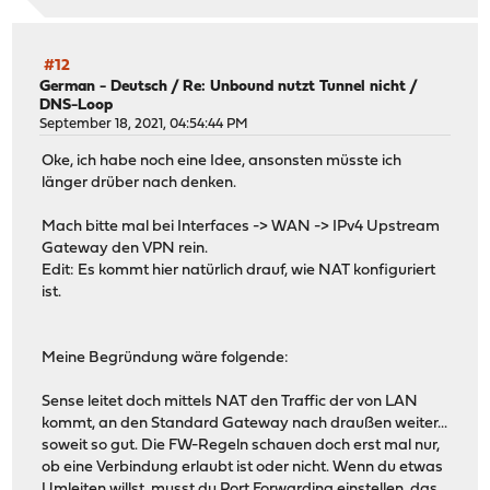
#12
German - Deutsch
/
Re: Unbound nutzt Tunnel nicht /
DNS-Loop
September 18, 2021, 04:54:44 PM
Oke, ich habe noch eine Idee, ansonsten müsste ich
länger drüber nach denken.
Mach bitte mal bei Interfaces -> WAN -> IPv4 Upstream
Gateway den VPN rein.
Edit: Es kommt hier natürlich drauf, wie NAT konfiguriert
ist.
Meine Begründung wäre folgende:
Sense leitet doch mittels NAT den Traffic der von LAN
kommt, an den Standard Gateway nach draußen weiter...
soweit so gut. Die FW-Regeln schauen doch erst mal nur,
ob eine Verbindung erlaubt ist oder nicht. Wenn du etwas
Umleiten willst, musst du Port Forwarding einstellen, das