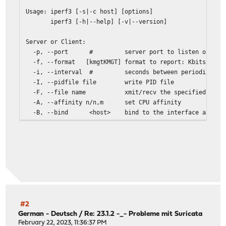
Usage: iperf3 [-s|-c host] [options]
iperf3 [-h|--help] [-v|--version]
Server or Client:
-p, --port # server port to listen on/conne
-f, --format [kmgtKMGT] format to report: Kbits, Mbit
-i, --interval # seconds between periodic throu
-I, --pidfile file write PID file
-F, --file name xmit/recv the specified file
-A, --affinity n/n,m set CPU affinity
-B, --bind <host> bind to the interface associate
-V, --verbose more detailed output
-J, --json output in JSON format
--logfile f send output to a log file
--forceflush force flushing output at every
--timestamps<=format> emit a timestamp at the start 
(optional "=" and format string as p
--rcv-timeout # idle timeout for receiving data 
-d, --debug[=#] emit debugging output
(optional optional "=" and debug level: 
#2
-v, --version show version information and 
German - Deutsch
/
Re: 23.1.2 -_- Probleme mit Suricata
-h, --help show this message and quit
February 22, 2023, 11:36:37 PM