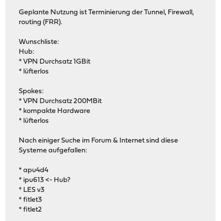
Geplante Nutzung ist Terminierung der Tunnel, Firewall,
routing (FRR).
Wunschliste:
Hub:
* VPN Durchsatz 1GBit
* lüfterlos
Spokes:
* VPN Durchsatz 200MBit
* kompakte Hardware
* lüfterlos
Nach einiger Suche im Forum & Internet sind diese
Systeme aufgefallen:
* apu4d4
* ipu613 <- Hub?
* LES v3
* fitlet3
* fitlet2