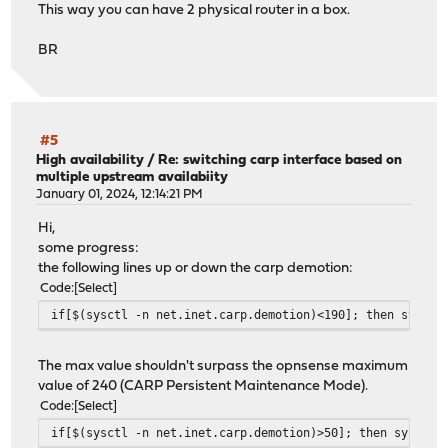
This way you can have 2 physical router in a box.
BR
#5
High availability
/
Re: switching carp interface based on
multiple upstream availabiity
January 01, 2024, 12:14:21 PM
Hi,
some progress:
the following lines up or down the carp demotion:
Code
Select
if[$(sysctl -n net.inet.carp.demotion)<190]; then sysctl
The max value shouldn't surpass the opnsense maximum
value of 240 (CARP Persistent Maintenance Mode).
Code
Select
if[$(sysctl -n net.inet.carp.demotion)>50]; then sysctl 