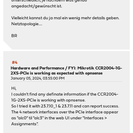
unterschiedlich, je nachdem was genau
angedacht/gewünscht ist.
Vielleicht kannst du ja mal ein wenig mehr details geben.
Netztopologie....
BR
#4
Hardware and Performance
/
FYI: Mikrotik CCR2004-1G-
2XS-PCIe is working as expected with opnsense
January 05, 2024, 03:55:00 PM
Hi,
I couldn't find any definate information if the CCR2004-
1G-2XS-PCIe is working with opnsense.
So I tried it with 23.7.10_1 & 23.7.11 and can report success.
The 4 network interfaces over the PCIe interface appear
as "alc0" til "alc3" in the web UI under "Interfaces >
Assignments".