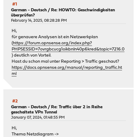
#1
German - Deutsch
/
Re: HOWTO: Geschwindigkeiten
überprüfen?
February 14, 2025, 08:28:28 PM
Hi,
für genauere Analysen ist ein Netzwerkplan
(
https://forum.opnsense.org/index.php?
PHPSESSID=7ovrgbcucg1oikbnln40p6kred&topic=7216.0
) deutlich von Vorteil.
Hast du schon mal unter Reporting > Traffic geschaut?
https://docs.opnsense.org/manual/reporting_traffic.ht
ml
#2
German - Deutsch
/
Re: Traffic über 2 in Reihe
geschaltete VPn Tunnel
January 07, 2024, 01:48:55 PM
Hi,
Thema Netzdiagram ->