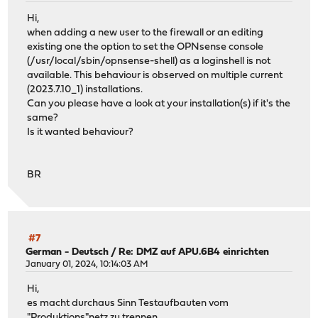
Hi,
when adding a new user to the firewall or an editing
existing one the option to set the OPNsense console
(/usr/local/sbin/opnsense-shell) as a loginshell is not
available. This behaviour is observed on multiple current
(2023.7.10_1) installations.
Can you please have a look at your installation(s) if it's the
same?
Is it wanted behaviour?
BR
#7
German - Deutsch
/
Re: DMZ auf APU.6B4 einrichten
January 01, 2024, 10:14:03 AM
Hi,
es macht durchaus Sinn Testaufbauten vom
"Produktions"netz zu trennen.