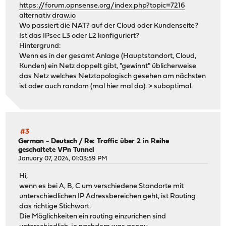
https://forum.opnsense.org/index.php?topic=7216
alternativ
draw.io
Wo passiert die NAT? auf der Cloud oder Kundenseite?
Ist das IPsec L3 oder L2 konfiguriert?
Hintergrund:
Wenn es in der gesamt Anlage (Hauptstandort, Cloud,
Kunden) ein Netz doppelt gibt, "gewinnt" üblicherweise
das Netz welches Netztopologisch gesehen am nächsten
ist oder auch random (mal hier mal da). > suboptimal.
#3
German - Deutsch
/
Re: Traffic über 2 in Reihe
geschaltete VPn Tunnel
January 07, 2024, 01:03:59 PM
Hi,
wenn es bei A, B, C um verschiedene Standorte mit
unterschiedlichen IP Adressbereichen geht, ist Routing
das richtige Stichwort.
Die Möglichkeiten ein routing einzurichen sind