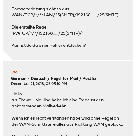
Portweiterleitung sieht so aus:
WAN/TCP/*/*/LAN/25(SMTP)/192.168......./25(SMTP)
Die erstellte Regel:
IPv4TCP/*/*/192.168....../25(SMTP)/*
Kannst du da einen Fehler entdecken?
#4
German - Deutsch
/
Regel für Mail / Postfix
December 21, 2018, 02:03:10 PM
Hallo,
als Firewall-Neuling habe ich eine Frage zu den
ankommenden Mailverkehr.
Wenn ich es recht verstanden habe wird ohne Regel an
der WAN-Schnittstelle alles aus Richtung WAN geblockt.