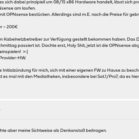
ich dabei prinzipiell um 08/15 x86 Hardware handelt, lässt sich pr
PNsense am laufen.
it OPNsense bestücken. Allerdings sind m.E. nach die Preise für ge
ür ~ 200€
erem Kabelnetzbetreiber zur Verfügung gestellt bekommen haben. Das Di
tag passiert ist. Dachte erst, Holy Shit, jetzt ist die OPNsense abg
inspielen! >:(
e Provider-HW.
itialzündung für mich, sich mit einer eigenen FW zu Hause zu beschäft
 es mal mit den Mediatheken, insbesondere bei Sat.1/Pro7, da es h
?
möchte aber meine Sichtweise als Denkanstoß beitragen.