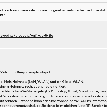
ätte schon das eine oder andere Endgerät mit entsprechender Unterstützu
rkt?
ss-points/products/unifi-ap-6-lite
S-Prinzip. Keep it simple, stupid.
Hause. Mein Heimnetz (LAN/WLAN) und ein Gäste-WLAN.
meinem Heimnetz recht streng reglementiert.
rschiedlichen Geräte angelegt (z.B. Laptop, Tablet, Smartphone, usw.
 Sie erstmal kein Internetzugriff. Ich muss dem neuen Gerät erstmal 
ufnehmen. Erst dann kann das Smartphone per WLAN ins Internet od
 sehr gut vernetzt sind, da Sie sich alle im gleichen Netz/IP-Bereich 