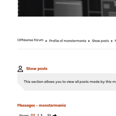
"
OPNsense Forum
►
Profile of monstermania
►
Show posts
►
Show posts
This section allows you to view all posts made by this
Messages - monstermania
1
2
3
...
35
Pages