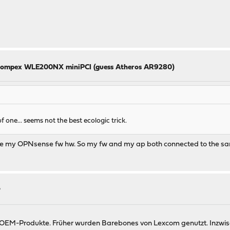
Compex WLE200NX miniPCI (guess Atheros AR9280)
 one... seems not the best ecologic trick.
like my OPNsense fw hw. So my fw and my ap both connected to the sa
?
tzt OEM-Produkte. Früher wurden Barebones von Lexcom genutzt. Inzwis