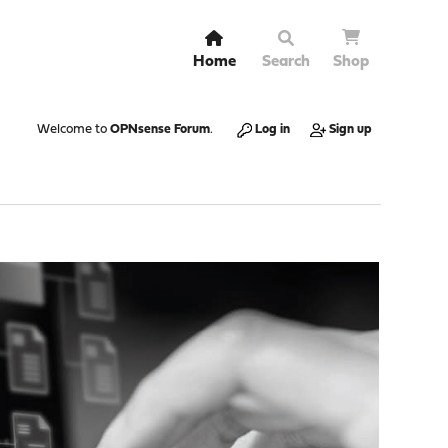
Home
Search
Shop
Welcome to
OPNsense Forum
.
Log in
Sign up