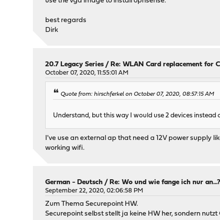
use the vga image to install opnsense.
best regards
Dirk
20.7 Legacy Series
/
Re: WLAN Card replacement for 
October 07, 2020, 11:55:01 AM
Quote from: hirschferkel on October 07, 2020, 08:57:15 AM
Understand, but this way I would use 2 devices instead of
I've use an external ap that need a 12V power supply 
working wifi.
German - Deutsch
/
Re: Wo und wie fange ich nur an...
September 22, 2020, 02:06:58 PM
Zum Thema Securepoint HW.
Securepoint selbst stellt ja keine HW her, sondern nu