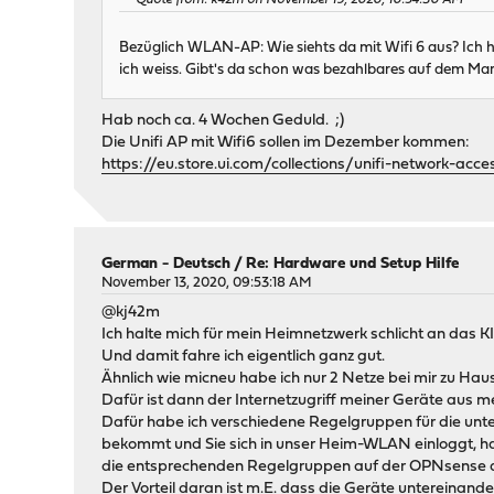
Quote from: k42m on November 19, 2020, 10:54:30 AM
Bezüglich WLAN-AP: Wie siehts da mit Wifi 6 aus? Ich h
ich weiss. Gibt's da schon was bezahlbares auf dem Ma
Hab noch ca. 4 Wochen Geduld. ;)
Die Unifi AP mit Wifi6 sollen im Dezember kommen:
https://eu.store.ui.com/collections/unifi-network-acce
German - Deutsch
/
Re: Hardware und Setup Hilfe
November 13, 2020, 09:53:18 AM
@kj42m
Ich halte mich für mein Heimnetzwerk schlicht an das KIS
Und damit fahre ich eigentlich ganz gut.
Ähnlich wie micneu habe ich nur 2 Netze bei mir zu 
Dafür ist dann der Internetzugriff meiner Geräte aus 
Dafür habe ich verschiedene Regelgruppen für die unte
bekommt und Sie sich in unser Heim-WLAN einloggt, hat
die entsprechenden Regelgruppen auf der OPNsense a
Der Vorteil daran ist m.E. dass die Geräte untereinander