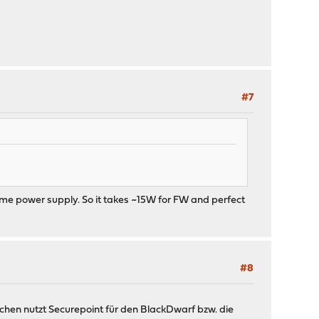
#7
me power supply. So it takes ~15W for FW and perfect
#8
chen nutzt Securepoint für den BlackDwarf bzw. die