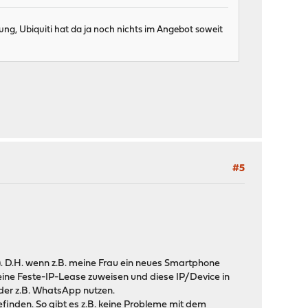
ng, Ubiquiti hat da ja noch nichts im Angebot soweit
#5
). D.H. wenn z.B. meine Frau ein neues Smartphone
eine Feste-IP-Lease zuweisen und diese IP/Device in
er z.B. WhatsApp nutzen.
befinden. So gibt es z.B. keine Probleme mit dem