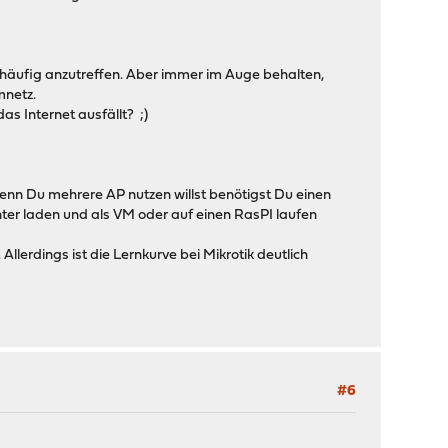
äufig anzutreffen. Aber immer im Auge behalten,
mnetz.
as Internet ausfällt? ;)
enn Du mehrere AP nutzen willst benötigst Du einen
unter laden und als VM oder auf einen RasPI laufen
llerdings ist die Lernkurve bei Mikrotik deutlich
#6