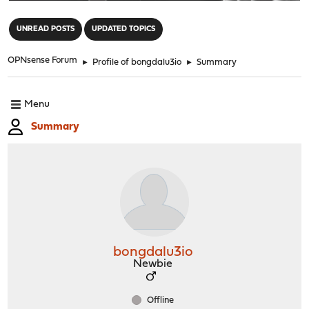
"
UNREAD POSTS
UPDATED TOPICS
OPNsense Forum
►
Profile of bongdalu3io
►
Summary
Menu
Summary
bongdalu3io
Newbie
Offline