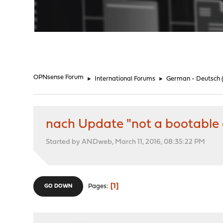
"
OPNsense Forum
►
International Forums
►
German - Deutsch
nach Update "not a bootable 
Started by ANDweb, March 11, 2016, 08:35:22 PM
1
Pages
GO DOWN