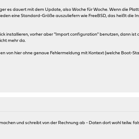
r es dauert mit dem Update, also Woche für Woche. Wenn die Platte/I
ieden eine Standard-Größe auszuliefern wie FreeBSD, das heißt die In
k installieren, vorher aber "Import configuration" benutzen, dann ist 
nicht mehr da.
agen von hier ohne genaue Fehlermeldung mit Kontext (welche Boot-Sta
machen und schreibt von der Rechnung ab - Daten dort wohl teilw. fal