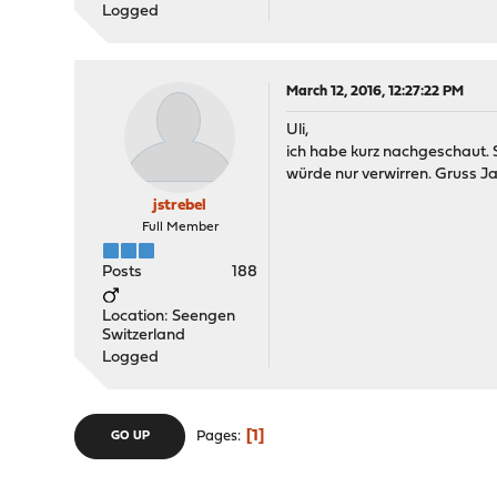
Logged
March 12, 2016, 12:27:22 PM
Uli,
ich habe kurz nachgeschaut. S
würde nur verwirren. Gruss J
jstrebel
Full Member
Posts
188
Location: Seengen
Switzerland
Logged
1
Pages
GO UP