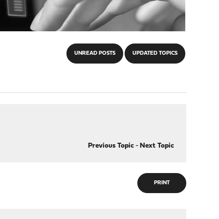
UNREAD POSTS
UPDATED TOPICS
Previous Topic
-
Next Topic
PRINT