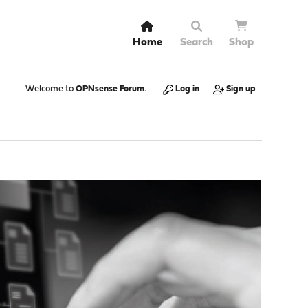
Home
Search
Shop
Welcome to
OPNsense Forum
.
Log in
Sign up