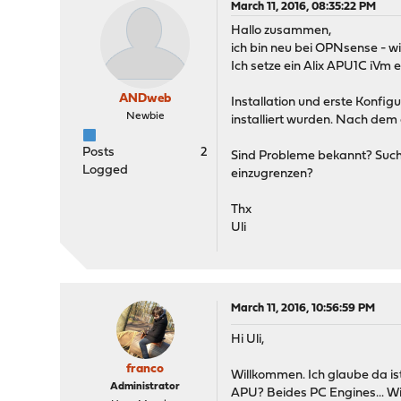
March 11, 2016, 08:35:22 PM
Hallo zusammen,
ich bin neu bei OPNsense - wi
Ich setze ein Alix APU1C iVm 
ANDweb
Installation und erste Konfi
Newbie
installiert wurden. Nach dem 
Posts
2
Sind Probleme bekannt? Such
Logged
einzugrenzen?
Thx
Uli
March 11, 2016, 10:56:59 PM
Hi Uli,
franco
Willkommen. Ich glaube da is
Administrator
APU? Beides PC Engines... Wi