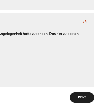
#4
r Angelegenheit hatte zusenden. Das hier zu posten
PRINT