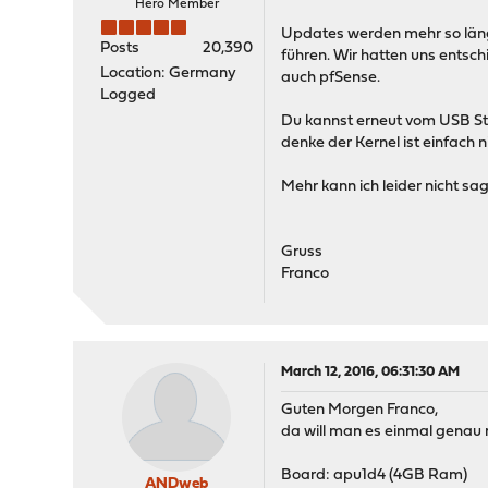
Hero Member
Updates werden mehr so länge
Posts
20,390
führen. Wir hatten uns entsch
Location: Germany
auch pfSense.
Logged
Du kannst erneut vom USB Stic
denke der Kernel ist einfach 
Mehr kann ich leider nicht s
Gruss
Franco
March 12, 2016, 06:31:30 AM
Guten Morgen Franco,
da will man es einmal genau 
Board: apu1d4 (4GB Ram)
ANDweb