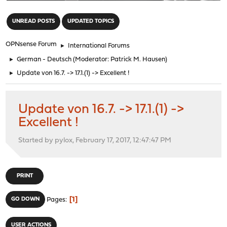
"
UNREAD POSTS
UPDATED TOPICS
OPNsense Forum
►
International Forums
►
German - Deutsch
(Moderator:
Patrick M. Hausen
)
►
Update von 16.7. -> 17.1.(1) -> Excellent !
Update von 16.7. -> 17.1.(1) ->
Excellent !
Started by pylox, February 17, 2017, 12:47:47 PM
PRINT
1
GO DOWN
Pages
USER ACTIONS