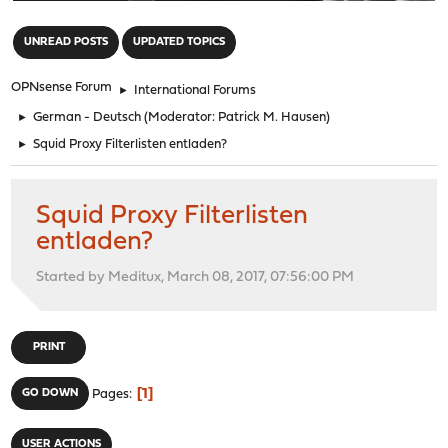
"
UNREAD POSTS
UPDATED TOPICS
OPNsense Forum
►
International Forums
►
German - Deutsch
(Moderator:
Patrick M. Hausen
)
►
Squid Proxy Filterlisten entladen?
Squid Proxy Filterlisten
entladen?
Started by Meditux, March 08, 2017, 07:56:00 PM
PRINT
1
GO DOWN
Pages
USER ACTIONS