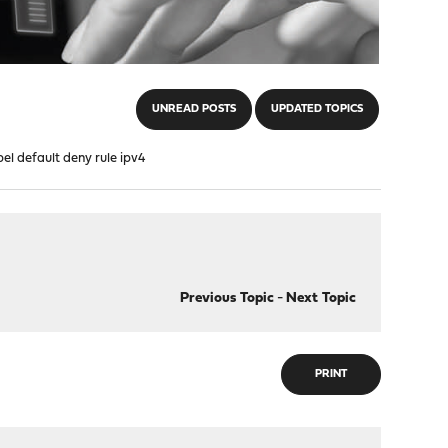
UNREAD POSTS
UPDATED TOPICS
abel default deny rule ipv4
Previous Topic
-
Next Topic
PRINT