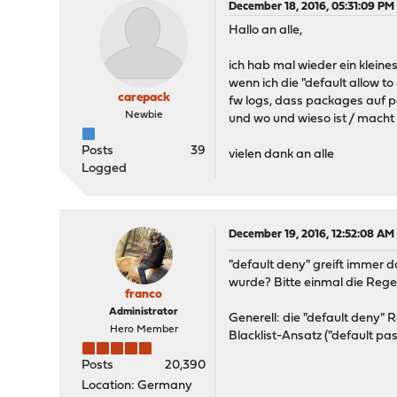
December 18, 2016, 05:31:09 PM
Hallo an alle,
ich hab mal wieder ein kleine
wenn ich die "default allow to
carepack
fw logs, dass packages auf po
Newbie
und wo und wieso ist / macht 
Posts
39
vielen dank an alle
Logged
December 19, 2016, 12:52:08 AM
"default deny" greift immer da
wurde? Bitte einmal die Regel
franco
Administrator
Generell: die "default deny" 
Hero Member
Blacklist-Ansatz ("default pass
Posts
20,390
Location: Germany