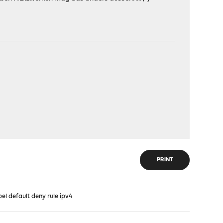
PRINT
abel default deny rule ipv4