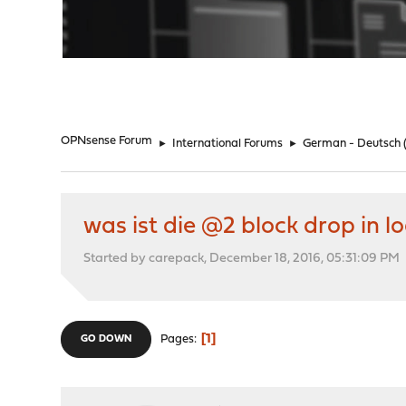
"
OPNsense Forum
►
International Forums
►
German - Deutsch
was ist die @2 block drop in lo
Started by carepack, December 18, 2016, 05:31:09 PM
1
Pages
GO DOWN