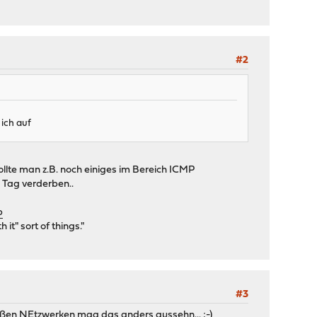
#2
 ich auf
llte man z.B. noch einiges im Bereich ICMP
 Tag verderben..
p
it" sort of things."
#3
 großen NEtzwerken mag das anders aussehn... ;-)