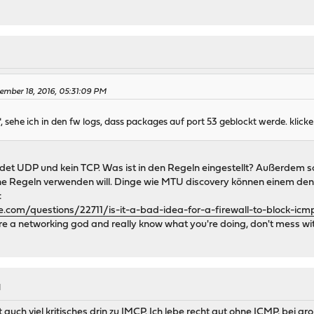
M
ember 18, 2016, 05:31:09 PM
, sehe ich in den fw logs, dass packages auf port 53 geblockt werde. klicke
et UDP und kein TCP. Was ist in den Regeln eingestellt? Außerdem so
e Regeln verwenden will. Dinge wie MTU discovery können einem den
:
e.com/questions/22711/is-it-a-bad-idea-for-a-firewall-to-block-icm
're a networking god and really know what you're doing, don't mess with 
M
t auch viel kritisches drin zu IMCP. Ich lebe recht gut ohne ICMP, bei