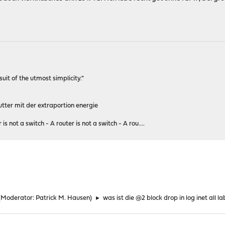
rsuit of the utmost simplicity."
tter mit der extraportion energie
 is not a switch - A router is not a switch - A rou....
(Moderator:
Patrick M. Hausen
)
►
was ist die @2 block drop in log inet all l