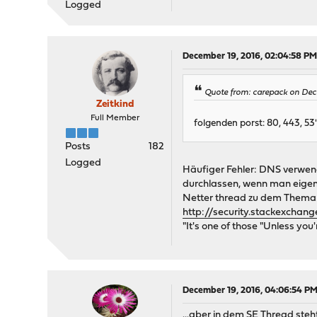
Logged
December 19, 2016, 02:04:58 P
Quote from: carepack on Dec
Zeitkind
Full Member
folgenden porst: 80, 443, 53"
Posts
182
Logged
Häufiger Fehler: DNS verwend
durchlassen, wenn man eigen
Netter thread zu dem Thema
http://security.stackexchang
"It's one of those "Unless you
December 19, 2016, 04:06:54 P
...aber in dem SE Thread steh