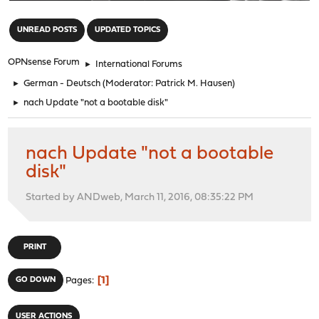
"
UNREAD POSTS
UPDATED TOPICS
OPNsense Forum
►
International Forums
►
German - Deutsch
(Moderator:
Patrick M. Hausen
)
►
nach Update "not a bootable disk"
nach Update "not a bootable
disk"
Started by ANDweb, March 11, 2016, 08:35:22 PM
PRINT
1
GO DOWN
Pages
USER ACTIONS