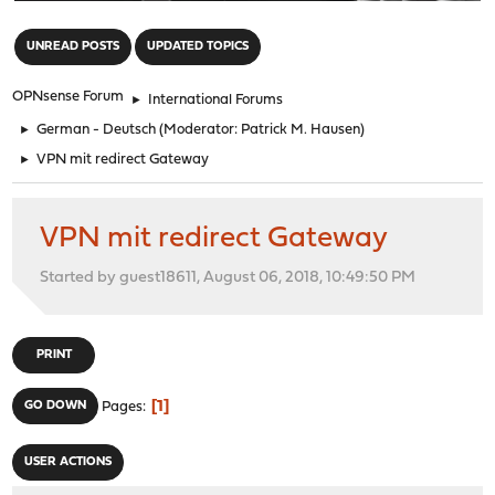
"
UNREAD POSTS
UPDATED TOPICS
OPNsense Forum
►
International Forums
►
German - Deutsch
(Moderator:
Patrick M. Hausen
)
►
VPN mit redirect Gateway
VPN mit redirect Gateway
Started by guest18611, August 06, 2018, 10:49:50 PM
PRINT
1
GO DOWN
Pages
USER ACTIONS