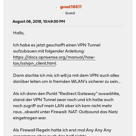
guest18611
Guest
August 06, 2018, 10:49:50 PM
Hallo,
Ich habe es jetzt geschafft einen VPN Tunnel
aufzubauen mit folgender Anleitung:
https://docs.opnsense.org/manual/how-
tos/sslvpn_client.html
.
Dann dachte ich mir, ich will ja mit dem VPN auch alles
darüber leiten um in fremden WLAN's sicherer zu sein...
Als ich dann den Punkt "Redirect Gateway" auswählte,
stand der VPN Tunnel zwar noch und ich hatte auch
noch zugriff auf mein LAN aber ich kam nicht mehr
raus...obwohl unter Firewall: NAT: Outbound das Netz
eingetragen war.
Als Firewall Regeln hatte ich erst mal Any Any Any