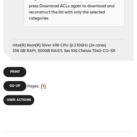
press Download ACLs again to download and
reconstruct the list with only the selected
categories
Intel(R) Xeon(R) Silver 4116 CPU @ 2.10GHz (24 cores)
256 GB RAM, 300GB RAID1, 3x4 10G Chelsio T540-CO-SR
PRINT
1
GO UP
Pages
USER ACTIONS