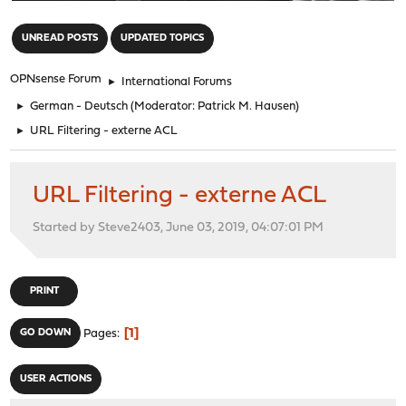
"
UNREAD POSTS
UPDATED TOPICS
OPNsense Forum
►
International Forums
►
German - Deutsch
(Moderator:
Patrick M. Hausen
)
►
URL Filtering - externe ACL
URL Filtering - externe ACL
Started by Steve2403, June 03, 2019, 04:07:01 PM
PRINT
1
GO DOWN
Pages
USER ACTIONS