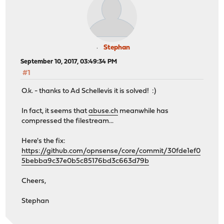
Stephan
September 10, 2017, 03:49:34 PM
#1
O.k. - thanks to Ad Schellevis it is solved! :)
In fact, it seems that
abuse.ch
meanwhile has
compressed the filestream...
Here's the fix:
https://github.com/opnsense/core/commit/30fde1ef0
5bebba9c37e0b5c85176bd3c663d79b
Cheers,
Stephan