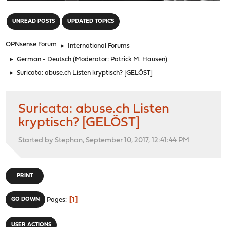
"
UNREAD POSTS
UPDATED TOPICS
OPNsense Forum
►
International Forums
►
German - Deutsch
(Moderator:
Patrick M. Hausen
)
►
Suricata: abuse.ch Listen kryptisch? [GELÖST]
Suricata: abuse.ch Listen
kryptisch? [GELÖST]
Started by Stephan, September 10, 2017, 12:41:44 PM
PRINT
1
GO DOWN
Pages
USER ACTIONS