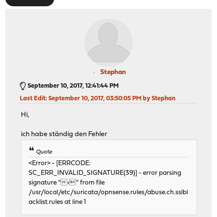
Stephan
September 10, 2017, 12:41:44 PM
Last Edit
: September 10, 2017, 03:50:05 PM by Stephan
Hi,
ich habe ständig den Fehler
Quote
<Error> - [ERRCODE:
SC_ERR_INVALID_SIGNATURE(39)] - error parsing
signature "‹" from file
/usr/local/etc/suricata/opnsense.rules/abuse.ch.sslbl
acklist.rules at line 1