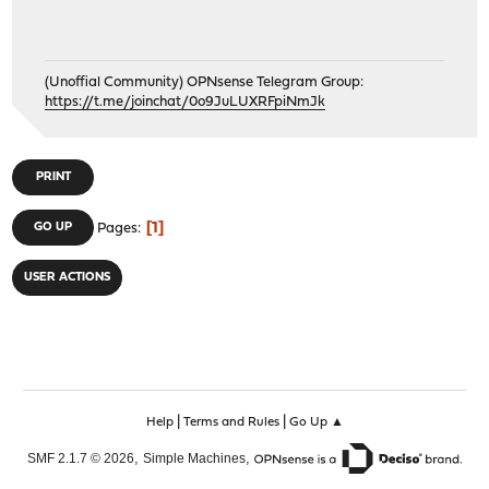
(Unoffial Community) OPNsense Telegram Group:
https://t.me/joinchat/0o9JuLUXRFpiNmJk
PRINT
1
GO UP
Pages
USER ACTIONS
|
|
Help
Terms and Rules
Go Up ▲
,
,
SMF 2.1.7 © 2026
Simple Machines