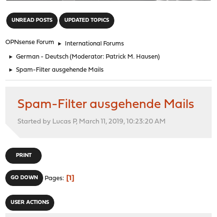
"
UNREAD POSTS
UPDATED TOPICS
OPNsense Forum
►
International Forums
►
German - Deutsch
(Moderator:
Patrick M. Hausen
)
►
Spam-Filter ausgehende Mails
Spam-Filter ausgehende Mails
Started by Lucas P, March 11, 2019, 10:23:20 AM
PRINT
1
GO DOWN
Pages
USER ACTIONS