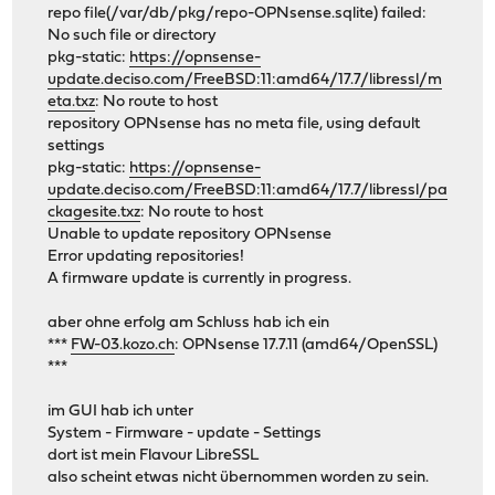
repo file(/var/db/pkg/repo-OPNsense.sqlite) failed:
No such file or directory
pkg-static:
https://opnsense-
update.deciso.com/FreeBSD:11:amd64/17.7/libressl/m
eta.txz
: No route to host
repository OPNsense has no meta file, using default
settings
pkg-static:
https://opnsense-
update.deciso.com/FreeBSD:11:amd64/17.7/libressl/pa
ckagesite.txz
: No route to host
Unable to update repository OPNsense
Error updating repositories!
A firmware update is currently in progress.
aber ohne erfolg am Schluss hab ich ein
***
FW-03.kozo.ch
: OPNsense 17.7.11 (amd64/OpenSSL)
***
im GUI hab ich unter
System - Firmware - update - Settings
dort ist mein Flavour LibreSSL
also scheint etwas nicht übernommen worden zu sein.