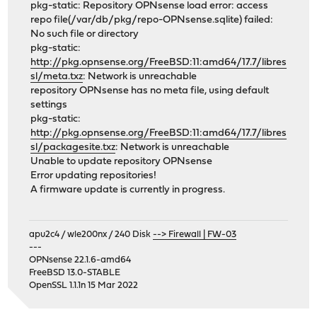
pkg-static: Repository OPNsense load error: access
repo file(/var/db/pkg/repo-OPNsense.sqlite) failed:
No such file or directory
pkg-static:
http://pkg.opnsense.org/FreeBSD:11:amd64/17.7/libres
sl/meta.txz
: Network is unreachable
repository OPNsense has no meta file, using default
settings
pkg-static:
http://pkg.opnsense.org/FreeBSD:11:amd64/17.7/libres
sl/packagesite.txz
: Network is unreachable
Unable to update repository OPNsense
Error updating repositories!
A firmware update is currently in progress.
apu2c4 / wle200nx / 240 Disk
--> Firewall | FW-03
---
OPNsense 22.1.6-amd64
FreeBSD 13.0-STABLE
OpenSSL 1.1.1n 15 Mar 2022