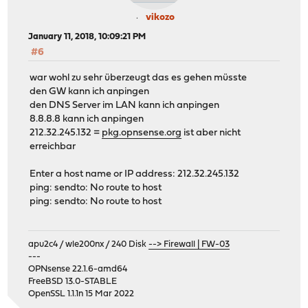
vikozo
January 11, 2018, 10:09:21 PM
#6
war wohl zu sehr überzeugt das es gehen müsste
den GW kann ich anpingen
den DNS Server im LAN kann ich anpingen
8.8.8.8 kann ich anpingen
212.32.245.132 =
pkg.opnsense.org
ist aber nicht
erreichbar
Enter a host name or IP address: 212.32.245.132
ping: sendto: No route to host
ping: sendto: No route to host
apu2c4 / wle200nx / 240 Disk
--> Firewall | FW-03
---
OPNsense 22.1.6-amd64
FreeBSD 13.0-STABLE
OpenSSL 1.1.1n 15 Mar 2022