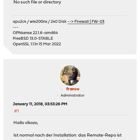
No such file or directory
apu2c4 / wle200nx / 240 Disk
--> Firewall | FW-03
---
OPNsense 22.1.6-amd64
FreeBSD 13.0-STABLE
OpenSSL 1.1.1n 15 Mar 2022
franco
Administrator
January 11, 2018, 03:53:26 PM
#1
Hallo vikozo,
Ist normal nach der Installation: das Remote-Repo ist