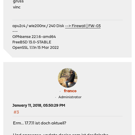
gruss
vinc
apu2c4 / wle200nx / 240 Disk
--> Firewall | FW-03
---
OPNsense 22.1.6-amd64
FreeBSD 13.0-STABLE
OpenSSL 1.1.1n 15 Mar 2022
franco
Administrator
January 11, 2018, 05:50:29 PM
#3
Erm... 17.7.11 ist doch aktuell?