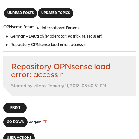
"
UNREAD POSTS
UPDATED TOPICS
OPNsense Forum
►
International Forums
►
German - Deutsch
(Moderator:
Patrick M. Hausen
)
►
Repository OPNsense load error: access r
Repository OPNsense load
error: access r
Started by vikozo, January 11, 2018, 03:40:51 PM
PRINT
1
GO DOWN
Pages
USER ACTIONS