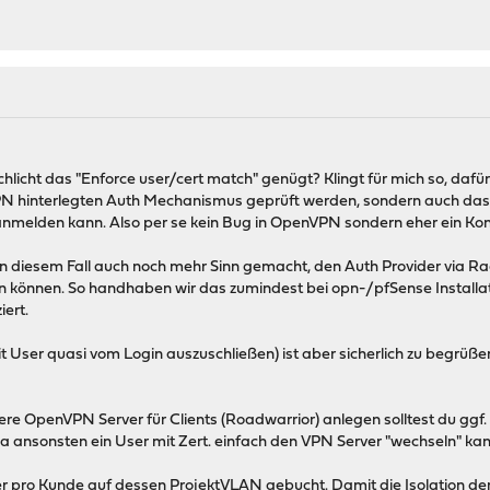
schlicht das "Enforce user/cert match" genügt? Klingt für mich so, dafür
hinterlegten Auth Mechanismus geprüft werden, sondern auch das Z
nmelden kann. Also per se kein Bug in OpenVPN sondern eher ein Konfi
h in diesem Fall auch noch mehr Sinn gemacht, den Auth Provider via 
n können. So handhaben wir das zumindest bei opn-/pfSense Installat
iert.
 User quasi vom Login auszuschließen) ist aber sicherlich zu begrüß
ere OpenVPN Server für Clients (Roadwarrior) anlegen solltest du gg
 ansonsten ein User mit Zert. einfach den VPN Server "wechseln" kan
er pro Kunde auf dessen ProjektVLAN gebucht. Damit die Isolation de