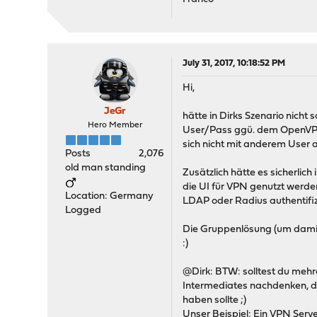
July 31, 2017, 10:18:52 PM
Hi,
JeGr
hätte in Dirks Szenario nicht 
Hero Member
User/Pass ggü. dem OpenVPN 
sich nicht mit anderem User a
Posts
2,076
old man standing
Zusätzlich hätte es sicherlic
die UI für VPN genutzt werde
Location: Germany
LDAP oder Radius authentifiz
Logged
Die Gruppenlösung (um damit
:)
@Dirk: BTW: solltest du mehr
Intermediates nachdenken, da
haben sollte ;)
Unser Beispiel: Ein VPN Serv