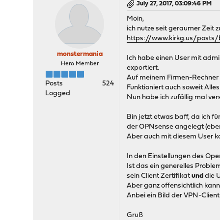
July 27, 2017, 03:09:46 PM
Moin,
ich nutze seit geraumer Zeit
https://www.kirkg.us/posts
monstermania
Ich habe einen User mit admi
Hero Member
exportiert.
Auf meinem Firmen-Rechner ha
Posts
524
Funktioniert auch soweit All
Logged
Nun habe ich zufällig mal ve
Bin jetzt etwas baff, da ich 
der OPNsense angelegt (ebenf
Aber auch mit diesem User k
In den Einstellungen des Open
Ist das ein generelles Proble
sein Client Zertifikat
und
die 
Aber ganz offensichtlich ka
Anbei ein Bild der VPN-Client
Gruß