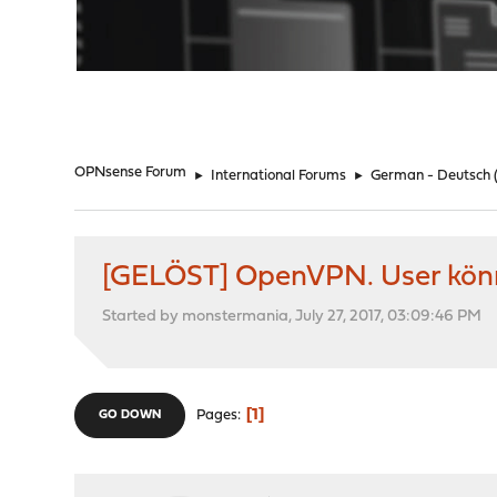
"
OPNsense Forum
►
International Forums
►
German - Deutsch
[GELÖST] OpenVPN. User könne
Started by monstermania, July 27, 2017, 03:09:46 PM
1
Pages
GO DOWN