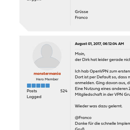
Grüsse
Franco
August 01, 2017, 06:12:04 AM
Moin,
der Dirk hat leider gerade nicht
Ich hab OpenVPN zum ersten M
monstermania
Dort ist per Default so, dass
Hero Member
anmelden. Ging davon aus, da
Eine Nutzung eines anderen Z
Posts
524
Mitgliedschaft in der VPN Gru
Logged
Wieder was dazu gelernt.
@Franco
Danke für die schnelle Imple
Gruß