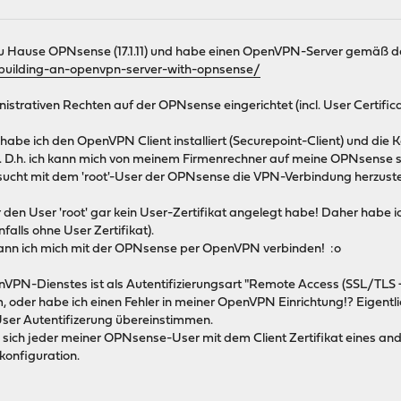
 zu Hause OPNsense (17.1.11) und habe einen OpenVPN-Server gemäß de
/building-an-openvpn-server-with-opnsense/
nistrativen Rechten auf der OPNsense eingerichtet (incl. User Certif
be ich den OpenVPN Client installiert (Securepoint-Client) und die Ko
es. D.h. ich kann mich von meinem Firmenrechner auf meine OPNsense s
rsucht mit dem 'root'-User der OPNsense die VPN-Verbindung herzustell
für den User 'root' gar kein User-Zertifikat angelegt habe! Daher habe 
alls ohne User Zertifikat).
ann ich mich mit der OPNsense per OpenVPN verbinden! :o
VPN-Dienstes ist als Autentifizierungsart "Remote Access (SSL/TLS + U
m, oder habe ich einen Fehler in meiner OpenVPN Einrichtung!? Eigentli
User Autentifizerung übereinstimmen.
nn sich jeder meiner OPNsense-User mit dem Client Zertifikat eines
konfiguration.