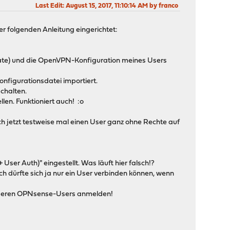
Last Edit
: August 15, 2017, 11:10:14 AM by franco
r folgenden Anleitung eingerichtet:
icate) und die OpenVPN-Konfiguration meines Users
nfigurationsdatei importiert.
chalten.
en. Funktioniert auch! :o
ich jetzt testweise mal einen User ganz ohne Rechte auf
ser Auth)" eingestellt. Was läuft hier falsch!?
ch dürfte sich ja nur ein User verbinden können, wenn
 anderen OPNsense-Users anmelden!