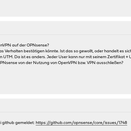
penVPN auf der OPNsense?
Verhalten bestätigen könnte. Ist das so gewollt, oder handelt es sic
n UTM. Da ist es anders. Jeder User kann nur mit seinem Zertifikat 
 OPNsense von der Nutzung von OpenVPN bzw. VPN ausschließen?
ei github gemeldet:
https://github.com/opnsense/core/issues/1748