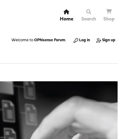
Home
Search
Shop
Welcome to
OPNsense Forum
.
Log in
Sign up