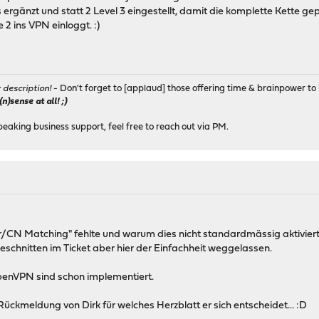
rgänzt und statt 2 Level 3 eingestellt, damit die komplette Kette gep
 2 ins VPN einloggt. :)
r description!
- Don't forget to [applaud] those offering time & brainpower to 
)sense at all! ;)
peaking business support, feel free to reach out via PM.
er/CN Matching" fehlte und warum dies nicht standardmässig aktiviert
eschnitten im Ticket aber hier der Einfachheit weggelassen.
penVPN sind schon implementiert.
 Rückmeldung von Dirk für welches Herzblatt er sich entscheidet... :D