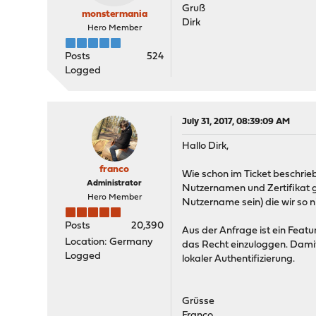
Gruß
monstermania
Dirk
Hero Member
Posts
524
Logged
July 31, 2017, 08:39:09 AM
Hallo Dirk,
franco
Wie schon im Ticket beschrieb
Administrator
Nutzernamen und Zertifikat g
Hero Member
Nutzername sein) die wir so n
Posts
20,390
Aus der Anfrage ist ein Feat
Location: Germany
das Recht einzuloggen. Damit
Logged
lokaler Authentifizierung.
Grüsse
Franco