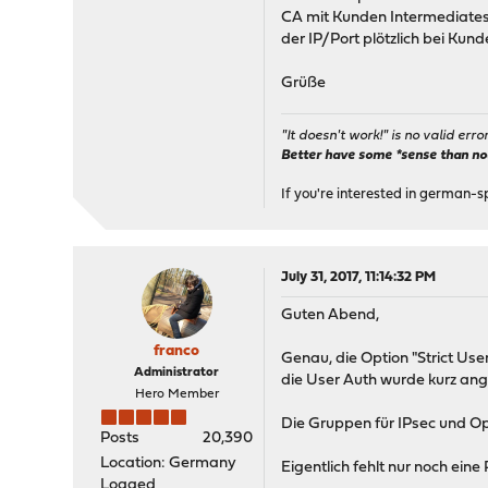
CA mit Kunden Intermediates e
der IP/Port plötzlich bei Kunde
Grüße
"It doesn't work!" is no valid erro
Better have some *sense than no(n
If you're interested in german-s
July 31, 2017, 11:14:32 PM
Guten Abend,
franco
Genau, die Option "Strict Us
Administrator
die User Auth wurde kurz ang
Hero Member
Die Gruppen für IPsec und O
Posts
20,390
Location: Germany
Eigentlich fehlt nur noch eine
Logged