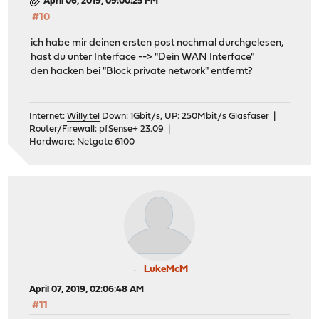
April 06, 2019, 09:00:25 PM
#10
ich habe mir deinen ersten post nochmal durchgelesen,
hast du unter Interface --> "Dein WAN Interface"
den hacken bei "Block private network" entfernt?
Internet:
Willy.tel
Down: 1Gbit/s, UP: 250Mbit/s Glasfaser |
Router/Firewall: pfSense+ 23.09 |
Hardware: Netgate 6100
LukeMcM
April 07, 2019, 02:06:48 AM
#11