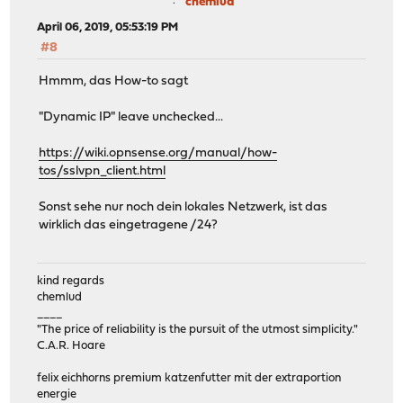
chemlud
April 06, 2019, 05:53:19 PM
#8
Hmmm, das How-to sagt
"Dynamic IP" leave unchecked...
https://wiki.opnsense.org/manual/how-
tos/sslvpn_client.html
Sonst sehe nur noch dein lokales Netzwerk, ist das
wirklich das eingetragene /24?
kind regards
chemlud
____
"The price of reliability is the pursuit of the utmost simplicity."
C.A.R. Hoare
felix eichhorns premium katzenfutter mit der extraportion
energie