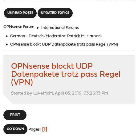
"
UNREAD POSTS
UPDATED TOPICS
OPNsense Forum
►
International Forums
►
German - Deutsch
(Moderator:
Patrick M. Hausen
)
►
OPNsense blockt UDP Datenpakete trotz pass Regel (VPN)
OPNsense blockt UDP
Datenpakete trotz pass Regel
(VPN)
Started by LukeMcM, April 05, 2019, 03:26:13 PM
PRINT
1
GO DOWN
Pages