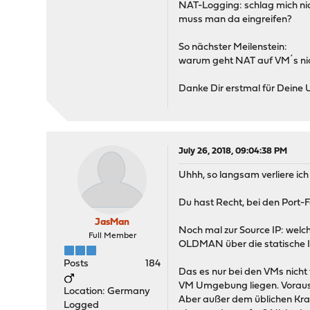
NAT-Logging: schlag mich nich
muss man da eingreifen?
So nächster Meilenstein:
warum geht NAT auf VM´s nich
Danke Dir erstmal für Deine Un
July 26, 2018, 09:04:38 PM
Uhhh, so langsam verliere ich
Du hast Recht, bei den Port-
JasMan
Noch mal zur Source IP: welc
Full Member
OLDMAN über die statische 
Posts
184
Das es nur bei den VMs nicht 
VM Umgebung liegen. Vorausg
Location: Germany
Aber außer dem üblichen Kram
Logged