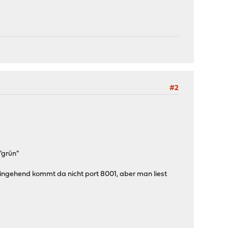
#2
"grün"
eingehend kommt da nicht port 8001, aber man liest