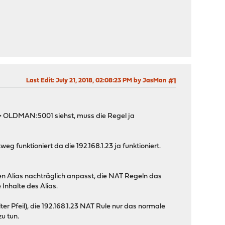
Last Edit
: July 21, 2018, 02:08:23 PM by JasMan
#1
-> OLDMAN:5001 siehst, muss die Regel ja
 funktioniert da die 192.168.1.23 ja funktioniert.
en Alias nachträglich anpasst, die NAT Regeln das
Inhalte des Alias.
er Pfeil), die 192.168.1.23 NAT Rule nur das normale
u tun.