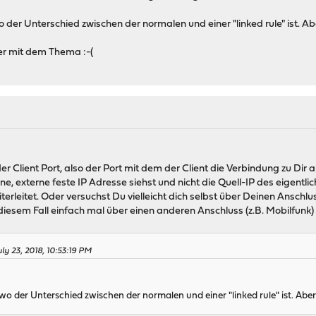
 wo der Unterschied zwischen der normalen und einer "linked rule" ist. 
er mit dem Thema :-(
er Client Port, also der Port mit dem der Client die Verbindung zu Dir au
e, externe feste IP Adresse siehst und nicht die Quell-IP des eigentli
iterleitet. Oder versuchst Du vielleicht dich selbst über Deinen Ansc
diesem Fall einfach mal über einen anderen Anschluss (z.B. Mobilfunk) 
ly 23, 2018, 10:53:19 PM
r wo der Unterschied zwischen der normalen und einer "linked rule" ist. Ab