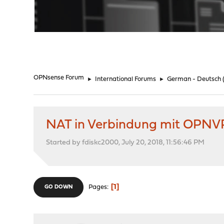
"
OPNsense Forum
►
International Forums
►
German - Deutsch
NAT in Verbindung mit OPNVPN-
Started by fdiskc2000, July 20, 2018, 11:56:46 PM
1
Pages
GO DOWN