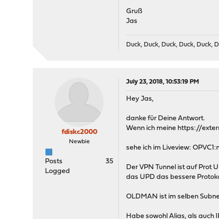
Gruß
Jas
Duck, Duck, Duck, Duck, Duck, D
July 23, 2018, 10:53:19 PM
Hey Jas,
danke für Deine Antwort.
Wenn ich meine https://exte
fdiskc2000
Newbie
sehe ich im Liveview: OPVC
Posts
35
Der VPN Tunnel ist auf Prot 
Logged
das UPD das bessere Protoko
OLDMAN ist im selben Subnet w
Habe sowohl Alias, als auch I