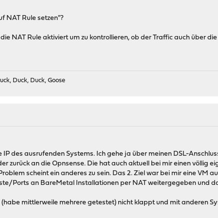
uf NAT Rule setzen"?
ie NAT Rule aktiviert um zu kontrollieren, ob der Traffic auch über di
uck, Duck, Duck, Goose
kte IP des ausrufenden Systems. Ich gehe ja über meinen DSL-Anschl
er zurück an die Opnsense. Die hat auch aktuell bei mir einen völlig e
Problem scheint ein anderes zu sein. Das 2. Ziel war bei mir eine VM au
te/Ports an BareMetal Installationen per NAT weitergegeben und das
habe mittlerweile mehrere getestet) nicht klappt und mit anderen Sys