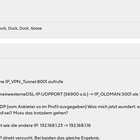
uck, Duck, Duck, Goose
rne IP_VPN_Tunnel:8001 aufrufe
1:meineexterneDSL-IP:UDPPORT (56900 o.ä.) -> IP_OLDMAN:5001 als 
UDP (vom Anbieter so im Profil ausgegeben) Was mich jetzt wundert: 
ll sei? Muss das trotzdem gehen?
ie die andere IP: 192.168.1.23 -> 192.168.1.16
P direkt versucht. Bei beiden das gleiche Ergebnis.