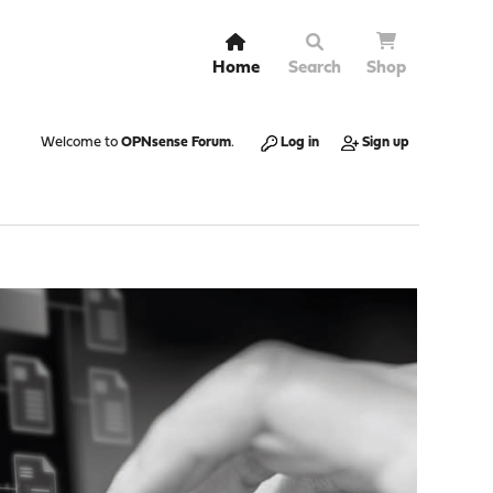
Home
Search
Shop
Welcome to
OPNsense Forum
.
Log in
Sign up