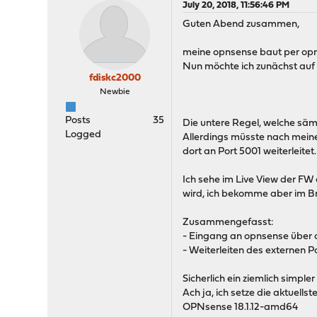
July 20, 2018, 11:56:46 PM
Guten Abend zusammen,
meine opnsense baut per opn 
Nun möchte ich zunächst auf 
fdiskc2000
Newbie
Posts
35
Die untere Regel, welche sämtl
Logged
Allerdings müsste nach meine
dort an Port 5001 weiterleitet.
Ich sehe im Live View der FW
wird, ich bekomme aber im B
Zusammengefasst:
- Eingang an opnsense über op
- Weiterleiten des externen P
Sicherlich ein ziemlich simpl
Ach ja, ich setze die aktuells
OPNsense 18.1.12-amd64