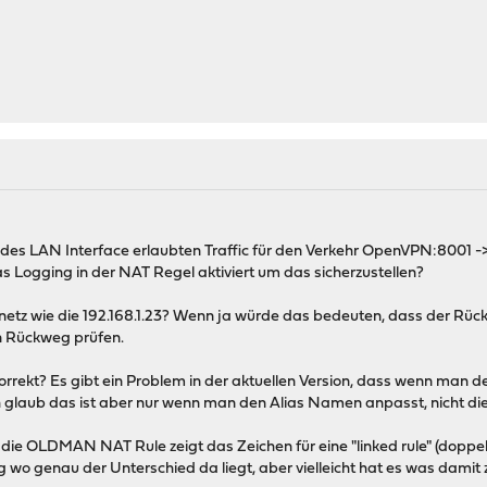
 des LAN Interface erlaubten Traffic für den Verkehr OpenVPN:8001 
s Logging in der NAT Regel aktiviert um das sicherzustellen?
z wie die 192.168.1.23? Wenn ja würde das bedeuten, dass der Rückweg
n Rückweg prüfen.
rrekt? Es gibt ein Problem in der aktuellen Version, dass wenn man d
 glaub das ist aber nur wenn man den Alias Namen anpasst, nicht die 
 die OLDMAN NAT Rule zeigt das Zeichen für eine "linked rule" (doppelt
 wo genau der Unterschied da liegt, aber vielleicht hat es was damit z