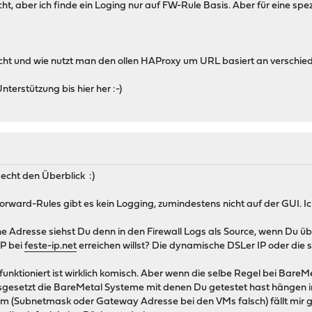
t, aber ich finde ein Loging nur auf FW-Rule Basis. Aber für eine spe
t und wie nutzt man den ollen HAProxy um URL basiert an verschiede
terstützung bis hier her :-)
 echt den Überblick :)
Forward-Rules gibt es kein Logging, zumindestens nicht auf der GUI. 
he Adresse siehst Du denn in den Firewall Logs als Source, wenn Du 
IP bei
feste-ip.net
erreichen willst? Die dynamische DSLer IP oder die s
funktioniert ist wirklich komisch. Aber wenn die selbe Regel bei BareM
esetzt die BareMetal Systeme mit denen Du getestet hast hängen i
 (Subnetmask oder Gateway Adresse bei den VMs falsch) fällt mir ge