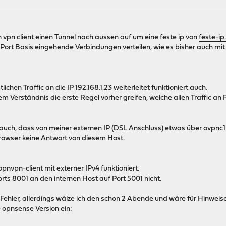
vpn client einen Tunnel nach aussen auf um eine feste ip von
feste-ip
Port Basis eingehende Verbindungen verteilen, wie es bisher auch mit
ichen Traffic an die IP 192.168.1.23 weiterleitet funktioniert auch.
m Verständnis die erste Regel vorher greifen, welche allen Traffic a
 auch, dass von meiner externen IP (DSL Anschluss) etwas über ovpn
rowser keine Antwort von diesem Host.
nvpn-client mit externer IPv4 funktioniert.
orts 8001 an den internen Host auf Port 5001 nicht.
er Fehler, allerdings wälze ich den schon 2 Abende und wäre für Hinweis
te opnsense Version ein: