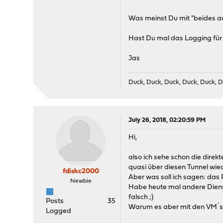
Was meinst Du mit "beides a
Hast Du mal das Logging für d
Jas
Duck, Duck, Duck, Duck, Duck, D
July 26, 2018, 02:20:59 PM
Hi,
also ich sehe schon die dire
quasi über diesen Tunnel wied
fdiskc2000
Aber was soll ich sagen: das 
Newbie
Habe heute mal andere Diens
falsch ;)
Posts
35
Warum es aber mit den VM´s (
Logged