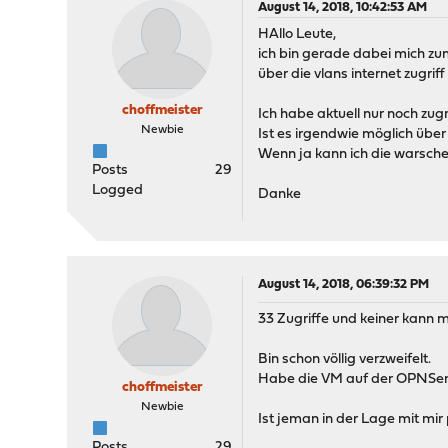
August 14, 2018, 10:42:53 AM
HAllo Leute,
ich bin gerade dabei mich zu
über die vlans internet zugr
choffmeister
Ich habe aktuell nur noch zugr
Newbie
Ist es irgendwie möglich übe
Wenn ja kann ich die warsche
Posts
29
Logged
Danke
August 14, 2018, 06:39:32 PM
33 Zugriffe und keiner kann mi
Bin schon völlig verzweifelt.
Habe die VM auf der OPNSense
choffmeister
Newbie
Ist jeman in der Lage mit mir
Posts
29