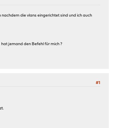
 nachdem die vlans eingerichtet sind und ich auch
 hat jemand den Befehl für mich ?
#1
t.