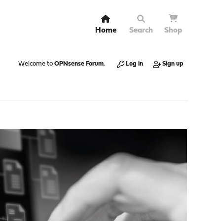
Home
Search
Shop
Welcome to
OPNsense Forum
.
Log in
Sign up