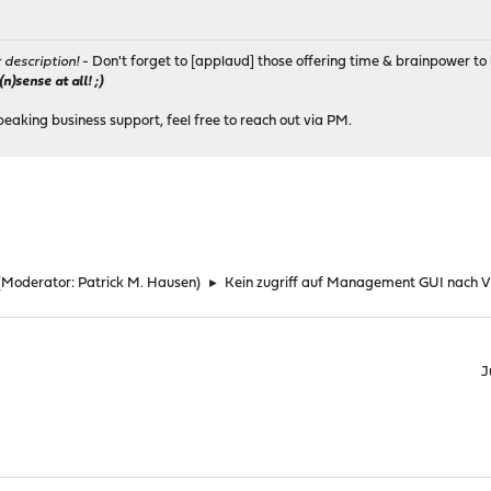
r description!
- Don't forget to [applaud] those offering time & brainpower to 
)sense at all! ;)
peaking business support, feel free to reach out via PM.
(Moderator:
Patrick M. Hausen
)
►
Kein zugriff auf Management GUI nach 
J