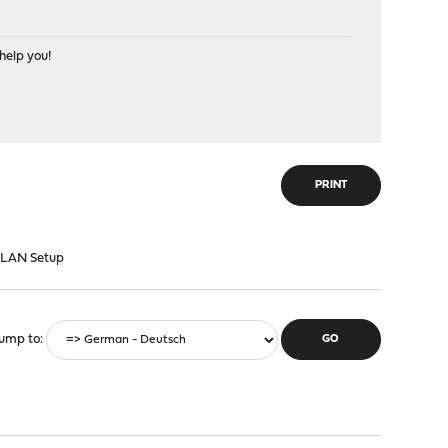
help you!
PRINT
VLAN Setup
ump to