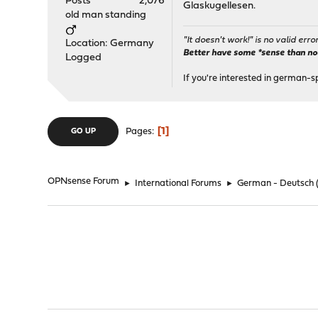
Posts
2,076
Glaskugellesen.
old man standing
"It doesn't work!" is no valid erro
Location: Germany
Better have some *sense than no(n
Logged
If you're interested in german-s
1
Pages
GO UP
OPNsense Forum
►
International Forums
►
German - Deutsch