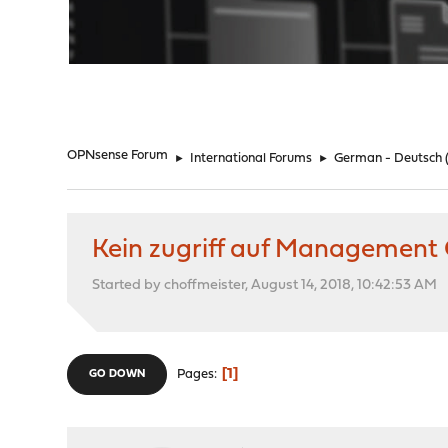
"
OPNsense Forum
►
International Forums
►
German - Deutsch
Kein zugriff auf Management
Started by choffmeister, August 14, 2018, 10:42:53 AM
1
Pages
GO DOWN