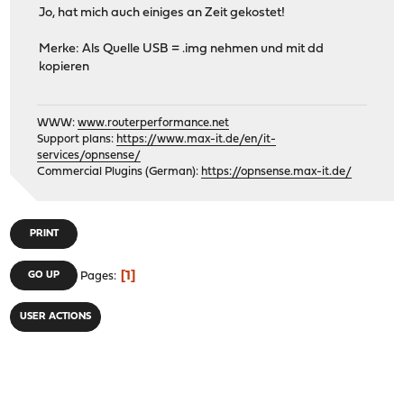
Jo, hat mich auch einiges an Zeit gekostet!
Merke: Als Quelle USB = .img nehmen und mit dd
kopieren
WWW:
www.routerperformance.net
Support plans:
https://www.max-it.de/en/it-
services/opnsense/
Commercial Plugins (German):
https://opnsense.max-it.de/
PRINT
1
GO UP
Pages
USER ACTIONS