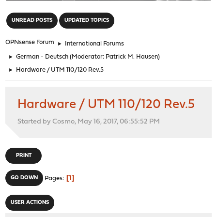
"
UNREAD POSTS
UPDATED TOPICS
OPNsense Forum
►
International Forums
►
German - Deutsch
(Moderator:
Patrick M. Hausen
)
►
Hardware / UTM 110/120 Rev.5
Hardware / UTM 110/120 Rev.5
Started by Cosmo, May 16, 2017, 06:55:52 PM
PRINT
1
GO DOWN
Pages
USER ACTIONS