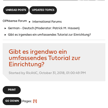
"
UNREAD POSTS
UPDATED TOPICS
OPNsense Forum
►
International Forums
►
German - Deutsch
(Moderator:
Patrick M. Hausen
)
►
Gibt es irgendwo ein umfassendes Tutorial zur Einrichtung?
Gibt es irgendwo ein
umfassendes Tutorial zur
Einrichtung?
Started by RicAtiC, October 31, 2018, 01:00:49 PM
PRINT
1
GO DOWN
Pages