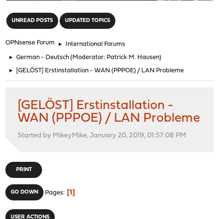
"
UNREAD POSTS
UPDATED TOPICS
OPNsense Forum
►
International Forums
►
German - Deutsch
(Moderator:
Patrick M. Hausen
)
►
[GELÖST] Erstinstallation - WAN (PPPOE) / LAN Probleme
[GELÖST] Erstinstallation -
WAN (PPPOE) / LAN Probleme
Started by MikeyMike, January 20, 2019, 01:57:08 PM
PRINT
1
GO DOWN
Pages
USER ACTIONS