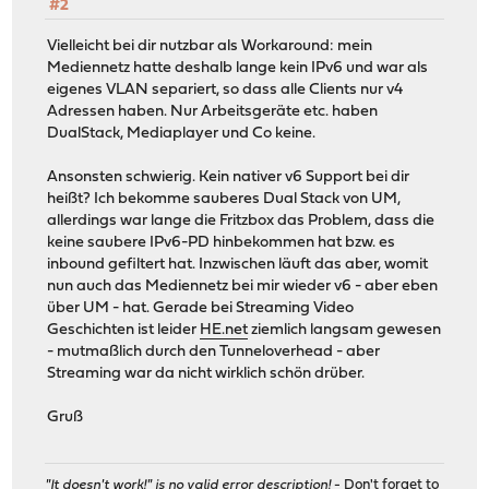
#2
Vielleicht bei dir nutzbar als Workaround: mein
Mediennetz hatte deshalb lange kein IPv6 und war als
eigenes VLAN separiert, so dass alle Clients nur v4
Adressen haben. Nur Arbeitsgeräte etc. haben
DualStack, Mediaplayer und Co keine.
Ansonsten schwierig. Kein nativer v6 Support bei dir
heißt? Ich bekomme sauberes Dual Stack von UM,
allerdings war lange die Fritzbox das Problem, dass die
keine saubere IPv6-PD hinbekommen hat bzw. es
inbound gefiltert hat. Inzwischen läuft das aber, womit
nun auch das Mediennetz bei mir wieder v6 - aber eben
über UM - hat. Gerade bei Streaming Video
Geschichten ist leider
HE.net
ziemlich langsam gewesen
- mutmaßlich durch den Tunneloverhead - aber
Streaming war da nicht wirklich schön drüber.
Gruß
"It doesn't work!" is no valid error description!
- Don't forget to