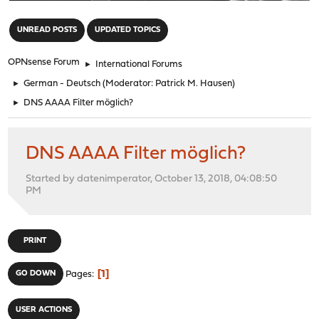
"
UNREAD POSTS
UPDATED TOPICS
OPNsense Forum
►
International Forums
►
German - Deutsch
(Moderator:
Patrick M. Hausen
)
►
DNS AAAA Filter möglich?
DNS AAAA Filter möglich?
Started by datenimperator, October 13, 2018, 04:08:50
PM
PRINT
1
GO DOWN
Pages
USER ACTIONS