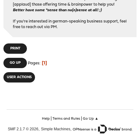
[applaud] those offering time & brainpower to help you!
Better have some *sense than no(n)sense at all! ;)
If you're interested in german-speaking business support, feel
free to reach out via PM.
PRINT
1
GO UP
Pages
USER ACTIONS
|
|
Help
Terms and Rules
Go Up ▲
,
,
SMF 2.1.7 © 2026
Simple Machines