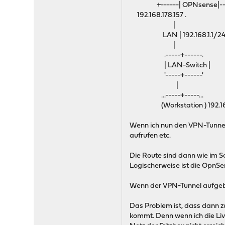
+------| OPNsense|---
192.168.178.157 .
|
LAN | 192.168.1.1/2
|
.-----+------.
| LAN-Switch |
'-----+------'
|
...-----+-----...
(Workstation ) 192.168.1.1
Wenn ich nun den VPN-Tunnel n
aufrufen etc.
Die Route sind dann wie im S
Logischerweise ist die OpnSen
Wenn der VPN-Tunnel aufgebau
Das Problem ist, dass dann zw
kommt. Denn wenn ich die Liv