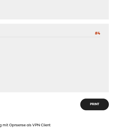
#4
PRINT
g mit Opnsense als VPN Client