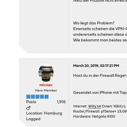
Netz der Fritzbox nicht erreich
Wo liegt das Problem?
Einerseits scheinen die VPN-
andererseits scheinen diese d
Wie bekommt man beides zei
March 20, 2019, 02:17:21 PM
Hast du in der Firewall Rege
micneu
Hero Member
Gesendet von iPhone mit Tap
Posts
1,916
Internet:
Willy.tel
Down: 1Gbit/s,
Router/Firewall: pfSense+ 23.09
Location: Hamburg
Hardware: Netgate 6100
Logged