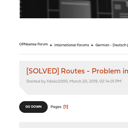
"
OPNsense Forum
►
International Forums
►
German - Deutsch
[SOLVED] Routes - Problem in
Started by fdiskc2000, March 20, 2019, 02:14:01 PM
1
Pages
GO DOWN