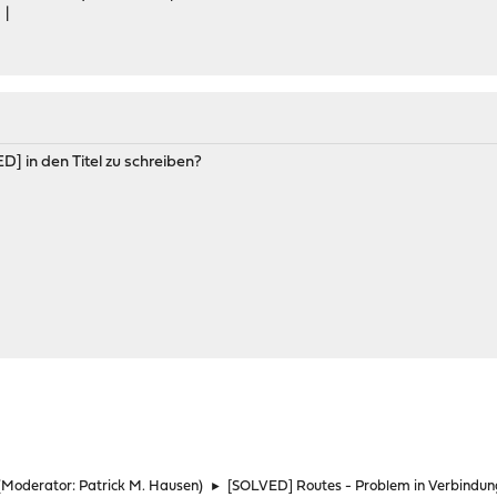
 |
D] in den Titel zu schreiben?
(Moderator:
Patrick M. Hausen
)
►
[SOLVED] Routes - Problem in Verbindun