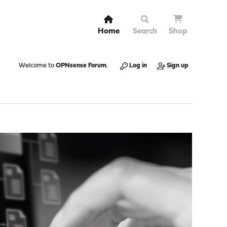
Home
Search
Shop
Welcome to
OPNsense Forum
.
Log in
Sign up