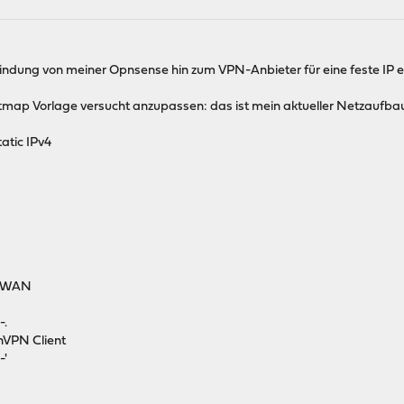
indung von meiner Opnsense hin zum VPN-Anbieter für eine feste IP e
tmap Vorlage versucht anzupassen: das ist mein aktueller Netzaufba
 IPv4
r WAN
.
PN Client
'