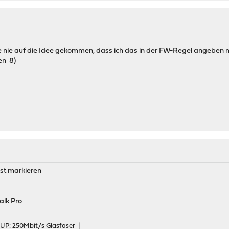
?
wäre nie auf die Idee gekommen, dass ich das in der FW-Regel angeben 
en 8)
.
öst markieren
alk Pro
 UP: 250Mbit/s Glasfaser |