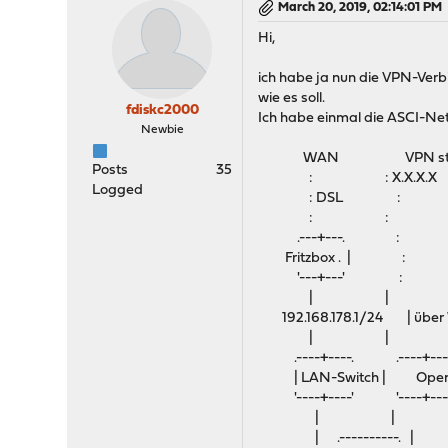
March 20, 2019, 02:14:01 PM
Hi,
ich habe ja nun die VPN-Verb
wie es soll.
fdiskc2000
Ich habe einmal die ASCI-Ne
Newbie
WAN VPN static
Posts
35
: : X.X.X.X
Logged
: DSL :
: :
.---+---. :
Fritzbox . | :
'---+---' :
| |
192.168.178.1/24 | übe
| |
.----+----. .----+----
| LAN-Switch | OpenV
'----+----' '----+----
| |
| .----------. |