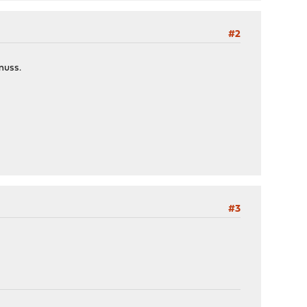
#2
muss.
#3