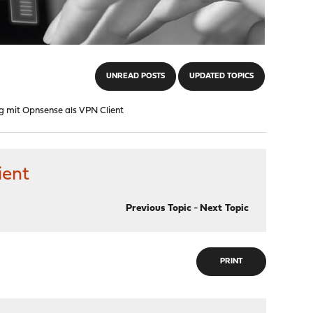
UNREAD POSTS
UPDATED TOPICS
g mit Opnsense als VPN Client
ient
Previous Topic
-
Next Topic
PRINT