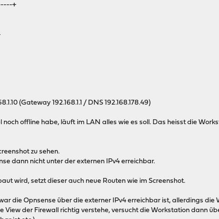
---+
4
0 (Gateway 192.168.1.1 / DNS 192.168.178.49)
och offline habe, läuft im LAN alles wie es soll. Das heisst die Wor
creenshot zu sehen.
se dann nicht unter der externen IPv4 erreichbar.
t wird, setzt dieser auch neue Routen wie im Screenshot.
ar die Opnsense über die externer IPv4 erreichbar ist, allerdings die 
e View der Firewall richtig verstehe, versucht die Workstation dann